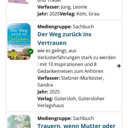
und Trauer
Verfasser:
Jung, Leonie
Suche nach diesem
Jahr:
2025
Verlag:
Köln, Grau
Mediengruppe:
Sachbuch
Der Weg zurück ins
Vertrauen
wie es gelingt, aus
Exemplar-Details von Der Weg zurück ins Ve
Verlusterfahrungen stark zu werden
: mit 10 Inspirationen und 8
Gedankenreisen zum Anhören
Verfasser:
Stelzner-Mürköster,
Sandra
Suche nach diesem Verfasser
Jahr:
2025
Verlag:
Gütersloh, Gütersloher
Verlagshaus
Mediengruppe:
Sachbuch
Trauern, wenn Mutter oder