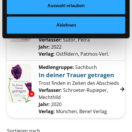
Datenschutzerklärung
und in unserem
Impressum
.
Auswahl erlauben
Mediengruppe:
Sachbuch
Trauern um ein
Sternenkind
Ablehnen
das Begleitbuch für Familien
Exemplar-Details von Trauern um ein Sterne
Verfasser:
Sutor, Petra
Suche nach diesem
Jahr:
2022
Verlag:
Ostfildern, Patmos-Verl.
Mediengruppe:
Sachbuch
In deiner Trauer getragen
Trost finden in Zeiten des Abschieds
Verfasser:
Schroeter-Rupieper,
Exemplar-Details von In deiner Trauer getra
Mechthild
Suche nach diesem Verfasser
Jahr:
2020
Verlag:
München, Bene! Verlag
Zu den Suchfiltern springen
Sortieren nach