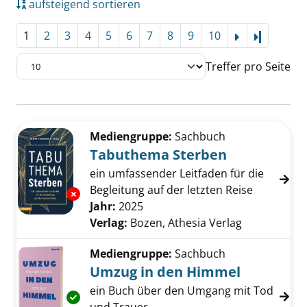
aufsteigend sortieren
1
2
3
4
5
6
7
8
9
10
Letzte Se
Treffer pro Seite
Suchergebnis
Zu den Suchfiltern springen
Mediengruppe:
Sachbuch
Tabuthema Sterben
ein umfassender Leitfaden für die
Begleitung auf der letzten Reise
Exemplar-Details von Tabuthema Sterben an
Suche nach diesem Verfasser
Jahr:
2025
Verlag:
Bozen, Athesia Verlag
Mediengruppe:
Sachbuch
Umzug in den Himmel
ein Buch über den Umgang mit Tod
Exemplar-Details von Umzug in den Himmel 