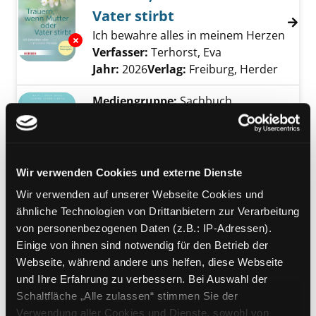
Vater stirbt
Ich bewahre alles in meinem Herzen
Exemplar-Details von Trauern, wenn Mutter o
Verfasser:
Terhorst, Eva
Suche nach diese
Jahr:
2026
Verlag:
Freiburg, Herder
Mediengruppe:
Sachbuch
Der kleine Trauerbegleiter
Verfasser:
Greve, Natalie Katia
;
Hogrefe-Reble, Jeanine
Suche nach diesem
Exemplar-Details von Der kleine Trauerbeglei
Jahr:
2025
Wir verwenden Cookies und externe Dienste
Verlag:
Ostfildern, Patmos Verlag
Wir verwenden auf unserer Webseite Cookies und
ähnliche Technologien von Drittanbietern zur Verarbeitung
Mediengruppe:
Sachbuch
von personenbezogenen Daten (z.B.: IP-Adressen).
Die Sache mit dem Tod
Einige von ihnen sind notwendig für den Betrieb der
ein anderer Blick auf das
Webseite, während andere uns helfen, diese Webseite
Exemplar-Details von Die Sache mit dem Tod
Unvermeidliche und die Kunst des
und Ihre Erfahrung zu verbessern. Bei Auswahl der
Lebens
Schaltfläche „Alle zulassen“ stimmen Sie der
Verfasser:
Barandun, Esther
Suche nach d
Verwendung aller Cookies und Dienste, sowohl von