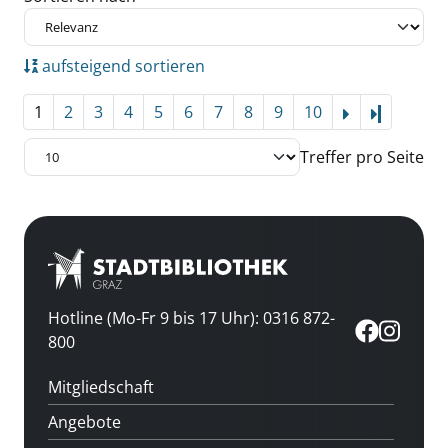
aufsteigend sortieren
1
2
3
4
5
6
7
8
9
10
Letzte Se
Treffer pro Seite
Hotline (Mo-Fr 9 bis 17 Uhr): 0316 872-
800
Mitgliedschaft
Angebote