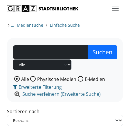
Zum Inhalt springen
Zu den Suchfiltern springen
Zur Trefferliste springen
›
...
›
Mediensuche
Einfache Suche
Wählen Sie die Medienart nach der Sie suchen wollen
Alle
Physische Medien
E-Medien
Erweiterte Filterung
Suche verfeinern (Erweiterte Suche)
Sortieren nach