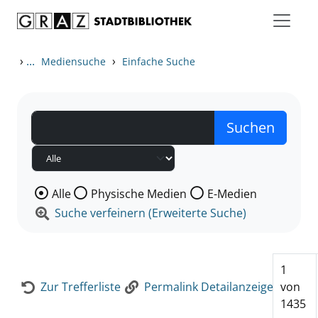
Zum Inhalt springen
Zur Detailanzeige springen
›
...
›
Mediensuche
Einfache Suche
Wählen Sie die Medienart nach der Sie suchen wollen
Alle
Physische Medien
E-Medien
Suche verfeinern (Erweiterte Suche)
1
Zur Trefferliste
Permalink Detailanzeige
von
1435