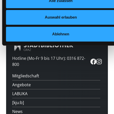
Alle zulassen
Datenschutzerklärung
und in unserem
Impressum
.
Medium auf die Postliste setzen
Auswahl erlauben
Ablehnen
Hotline (Mo-Fr 9 bis 17 Uhr): 0316 872-
800
Mitgliedschaft
Angebote
LABUKA
[kju:b]
News