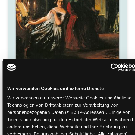
Zum
Download
Verstand und Gefühl
Wir verwenden Cookies und externe Dienste
Wir verwenden auf unserer Webseite Cookies und ähnliche
Roman
Technologien von Drittanbietern zur Verarbeitung von
Mediengruppe:
eBook
personenbezogenen Daten (z.B.: IP-Adressen). Einige von
Verfasser:
Suche nach diesem Verfasser
Austen, Jane
ihnen sind notwendig für den Betrieb der Webseite, während
Vorbestellbar:
Ja
Nein
andere uns helfen, diese Webseite und Ihre Erfahrung zu
Voraussichtlich entliehen bis:
verbessern. Bei Auswahl der Schaltfläche „Alle zulassen“