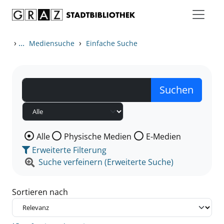
Zum Inhalt springen
Zu den Suchfiltern springen
Zur Trefferliste springen
›
...
›
Mediensuche
Einfache Suche
Wählen Sie die Medienart nach der Sie suchen wollen
Alle
Physische Medien
E-Medien
Erweiterte Filterung
Suche verfeinern (Erweiterte Suche)
Sortieren nach