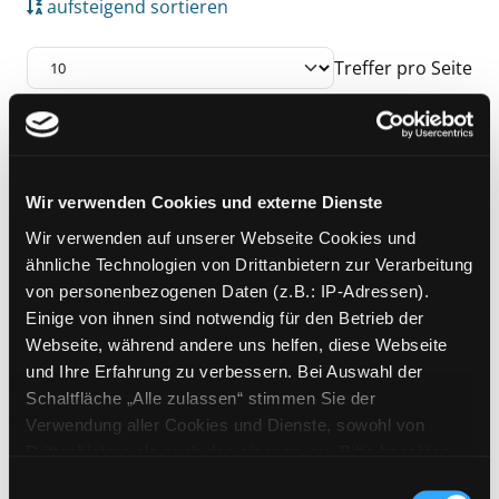
aufsteigend sortieren
Treffer pro Seite
Suchergebnis
Zu den Suchfiltern springen
Mediengruppe:
Sachbuch
Wir verwenden Cookies und externe Dienste
Der Frauenatlas
Wir verwenden auf unserer Webseite Cookies und
Ungleichheit verstehen: 164
Exemplar-Details von Der Frauenatlas anzeig
ähnliche Technologien von Drittanbietern zur Verarbeitung
Infografiken und Karten
von personenbezogenen Daten (z.B.: IP-Adressen).
Verfasser:
Seager,
Joni
Suche nach diesem
Einige von ihnen sind notwendig für den Betrieb der
Jahr:
2020
Verlag:
München, Hanser
Webseite, während andere uns helfen, diese Webseite
und Ihre Erfahrung zu verbessern. Bei Auswahl der
Zu den Suchfiltern springen
Sortieren nach
Schaltfläche „Alle zulassen“ stimmen Sie der
Verwendung aller Cookies und Dienste, sowohl von
Drittanbietern als auch den eigenen, zu. Bitte beachten
aufsteigend sortieren
Sie, dass bei Verwendung von Diensten und Setzen von
Einwilligungsauswahl