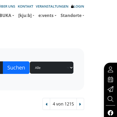
ÜBER UNS
KONTAKT
VERANSTALTUNGEN
LOGIN
BUKA
[kju:b]
e:vents
Standorte
4 von 1215
Vorheriger Treffer
Nächster Treffer