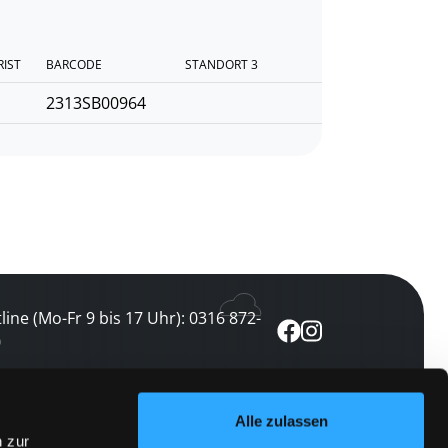
RIST
BARCODE
STANDORT 3
2313SB00964
line (Mo-Fr 9 bis 17 Uhr): 0316 872-
0
ewsletter abonnieren
Alle zulassen
n zur