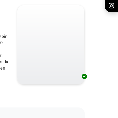
sein
0.
r.
n die
see