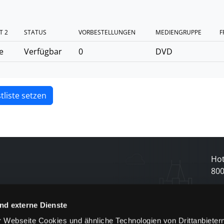
T 2
STATUS
VORBESTELLUNGEN
MEDIENGRUPPE
F
e
Verfügbar
0
DVD
tliste setzen
Hot
80
N
nd externe Dienste
 Webseite Cookies und ähnliche Technologien von Drittanbieter