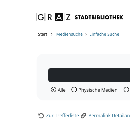
Zum Inhalt springen
Zur Detailanzeige springen
›
›
Start
Mediensuche
Einfache Suche
Wählen Sie die Medienart nach der Si
Alle
Physische Medien
Zur Trefferliste
Permalink Detailan