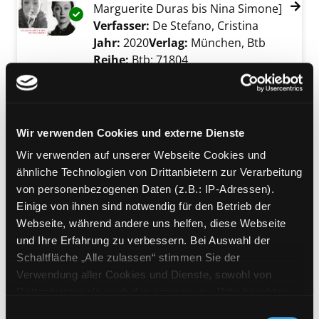
Marguerite Duras bis Nina Simone]
Exemplar-Details von Skandalös anzeigen
Verfasser:
De Stefano, Cristina
Suche nach
Jahr:
2020
Verlag:
München, Btb
Reihe:
Btb; 71804
Mediengruppe:
Sachbuch
Stanislaw Lem
Leben in der Zukunft
Wir verwenden Cookies und externe Dienste
Exemplar-Details von Stanislaw Lem anzeige
Verfasser:
Gall, Alfred
Suche nach diesem 
Wir verwenden auf unserer Webseite Cookies und
Jahr:
2021
Verlag:
Darmstadt, Theiss
ähnliche Technologien von Drittanbietern zur Verarbeitung
von personenbezogenen Daten (z.B.: IP-Adressen).
Mediengruppe:
Sachbuch
Einige von ihnen sind notwendig für den Betrieb der
Schenk. Das Buch
Webseite, während andere uns helfen, diese Webseite
ein intimes Lebensbild
Exemplar-Details von Schenk. Das Buch anze
und Ihre Erfahrung zu verbessern. Bei Auswahl der
Verfasser:
Horowitz, Michael
;
Schaltfläche „Alle zulassen“ stimmen Sie der
Schenk, Otto
Suche nach diesem Verfasse
Verwendung aller Cookies und Dienste, sowohl von
Jahr:
2020
Verlag:
Wien, Molden
Drittanbietern als auch den eigenen, zu. Bitte beachten
Sie, dass bei Verwendung von Diensten und Setzen von
Einwilligungsauswahl
Mediengruppe:
DVD