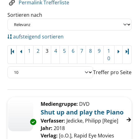
Permalink Trefferliste
Sortieren nach
aufsteigend sortieren
1
2
3
4
5
6
7
8
9
1
Letz
0
Treffer pro Seite
Suchergebnis
Zu den Suchfiltern springen
Mediengruppe:
DVD
Shut up and play the Piano
Verfasser:
Jedicke, Philipp [Regie]
Suche na
Exemplar-Details von Shut up and play the P
Jahr:
2018
Verlag:
[o.O.], Rapid Eye Movies