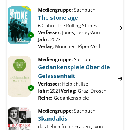
Mediengruppe:
Sachbuch
The stone age
60 Jahre The Rolling Stones
Verfasser:
Jones, Lesley-Ann
Suche nach d
Exemplar-Details von The stone age anzeige
Jahr:
2022
Verlag:
München, Piper-Verl.
Mediengruppe:
Sachbuch
Gedankenspiele über die
Gelassenheit
Verfasser:
Helbich, Ilse
Suche nach diesem
Exemplar-Details von Gedankenspiele über d
Jahr:
2021
Verlag:
Graz, Droschl
Reihe:
Gedankenspiele
Mediengruppe:
Sachbuch
Skandalös
das Leben freier Frauen ; [von