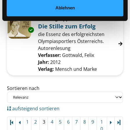
Verlag:
Hamburg, Carlsen-Verl.
Ablehnen
Mediengruppe:
Literatur CD
Die Stille zum Erfolg
Exemplar-Details von Die Stille zum Erfolg an
die Essenz des erfolgreichsten
Olympiasportlers Österreichs.
Autorenlesung
Verfasser:
Gottwald, Felix
Suche nach dies
Jahr:
2012
Verlag:
Mensch und Marke
Zu den Suchfiltern springen
Sortieren nach
aufsteigend sortieren
1
2
3
4
5
6
7
8
9
1
Letz
0