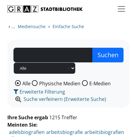
Zum Inhalt springen
Zu den Suchfiltern springen
Zur Trefferliste springen
›
...
›
Mediensuche
Einfache Suche
Wählen Sie die Medienart nach der Sie suchen wollen
Alle
Physische Medien
E-Medien
Erweiterte Filterung
Suche verfeinern (Erweiterte Suche)
Ihre Suche ergab
1215 Treffer
Meinten Sie:
adelsbiografien
arbeitsbiografie
arbeitsbiografien