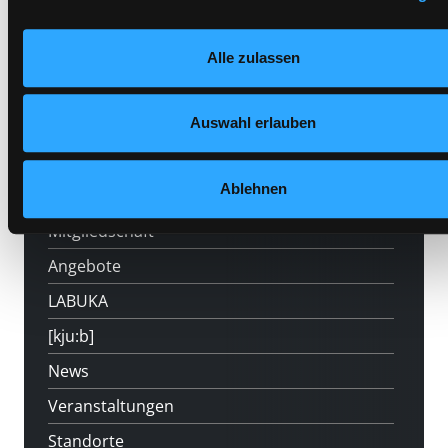
Medium auf die Postliste setzen
Nähere Informationen finden Sie in unserer
Datenschutzerklärung
und in unserem
Impressum
.
Alle zulassen
Auswahl erlauben
Hotline (Mo-Fr 9 bis 17 Uhr): 0316 872-
800
Ablehnen
Mitgliedschaft
Angebote
LABUKA
[kju:b]
News
Veranstaltungen
Standorte