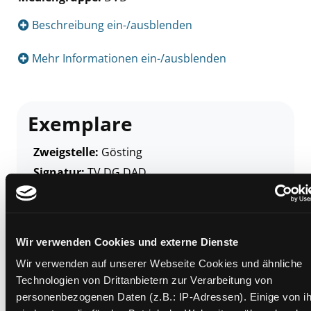
Suche nach diesem Verfasser
Beschreibung ein-/ausblenden
Mehr Informationen ein-/ausblenden
Exemplare
Zweigstelle:
Gösting
Signatur:
TV.DG DAD
Standort 2:
Ausleihe
Status:
Verfügbar
Vorbestellungen:
0
Wir verwenden Cookies und externe Dienste
Mediengruppe:
DVD
Wir verwenden auf unserer Webseite Cookies und ähnliche
Frist:
Technologien von Drittanbietern zur Verarbeitung von
Barcode:
2402SB00475
personenbezogenen Daten (z.B.: IP-Adressen). Einige von i