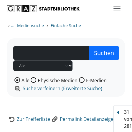
Zum Inhalt springen
Zur Detailanzeige springen
›
...
›
Mediensuche
Einfache Suche
Wählen Sie die Medienart nach der Sie suchen wollen
Alle
Physische Medien
E-Medien
Suche verfeinern (Erweiterte Suche)
31
Vorhe
Zur Trefferliste
Permalink Detailanzeige
vo
281