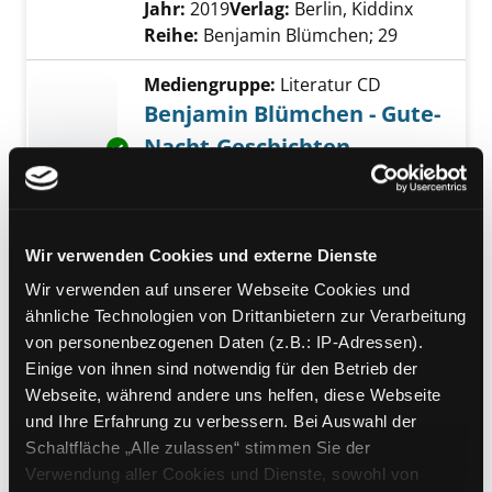
Jahr:
2019
Verlag:
Berlin, Kiddinx
Reihe:
Benjamin Blümchen; 29
Mediengruppe:
Literatur CD
Benjamin Blümchen - Gute-
Nacht-Geschichten
Exemplar-Details von Benjamin Blümchen - 
Im Schneckentempo ; Hörspiel
Verfasser:
Andreas, Vincent
Suche nach d
Jahr:
2017
Verlag:
Berlin, Kiddinx
Reihe:
Benjamin Blümchen; 26
Wir verwenden Cookies und externe Dienste
Wir verwenden auf unserer Webseite Cookies und
Mediengruppe:
Literatur CD
ähnliche Technologien von Drittanbietern zur Verarbeitung
Benjamin Blümchen - Gute-
von personenbezogenen Daten (z.B.: IP-Adressen).
Nacht-Geschichten
Exemplar-Details von Benjamin Blümchen - 
Einige von ihnen sind notwendig für den Betrieb der
Der verschwundene Stern ; Hörspiel
Webseite, während andere uns helfen, diese Webseite
Verfasser:
Andreas, Vincent
Suche nach d
und Ihre Erfahrung zu verbessern. Bei Auswahl der
Jahr:
2017
Verlag:
Berlin, Kiddinx
Schaltfläche „Alle zulassen“ stimmen Sie der
Reihe:
Benjamin Blümchen; 25
Verwendung aller Cookies und Dienste, sowohl von