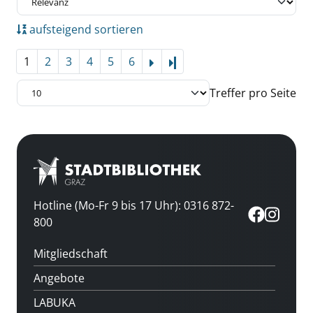
aufsteigend sortieren
1
2
3
4
5
6
Letzte Seite
Treffer pro Seite
Hotline (Mo-Fr 9 bis 17 Uhr): 0316 872-
800
Mitgliedschaft
Angebote
LABUKA