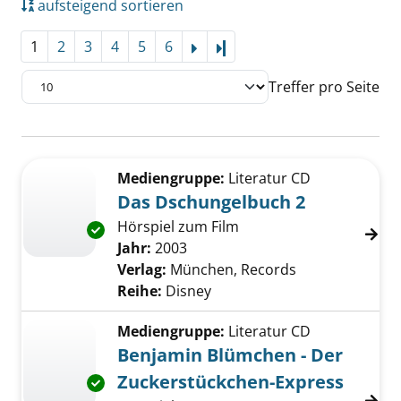
aufsteigend sortieren
1
2
3
4
5
6
Letzte Seite
Treffer pro Seite
Suchergebnis
Zu den Suchfiltern springen
Mediengruppe:
Literatur CD
Das Dschungelbuch 2
Hörspiel zum Film
Exemplar-Details von Das Dschungelbuch 2 
Suche nach diesem Verfasser
Jahr:
2003
Verlag:
München, Records
Reihe:
Disney
Mediengruppe:
Literatur CD
Benjamin Blümchen - Der
Zuckerstückchen-Express
Exemplar-Details von Benjamin Blümchen - D