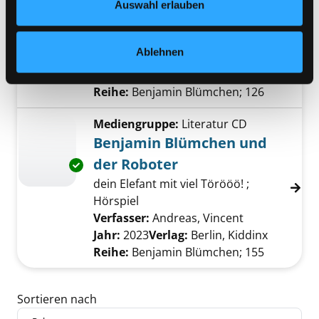
Der Zoo Kindergarten
Auswahl erlauben
dein Elefant mit viel Törööö! ;
Exemplar-Details von Der Zoo Kindergarten 
Hörspiel
Ablehnen
Verfasser:
Andreas, Vincent
Suche nach d
Jahr:
2014
Verlag:
Berlin, Kiddinx
Reihe:
Benjamin Blümchen; 126
Mediengruppe:
Literatur CD
Benjamin Blümchen und
der Roboter
Exemplar-Details von Benjamin Blümchen un
dein Elefant mit viel Törööö! ;
Hörspiel
Verfasser:
Andreas, Vincent
Suche nach d
Jahr:
2023
Verlag:
Berlin, Kiddinx
Reihe:
Benjamin Blümchen; 155
Zu den Suchfiltern springen
Sortieren nach