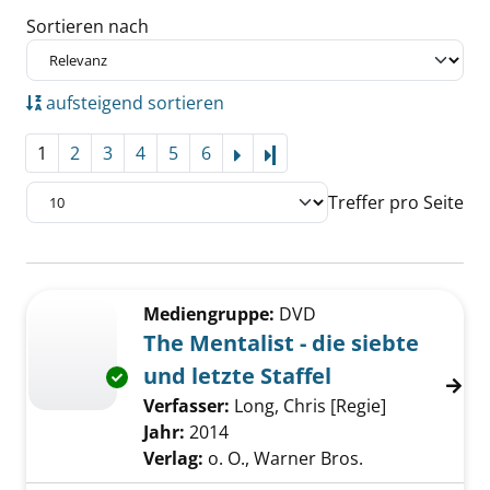
Sortieren nach
aufsteigend sortieren
1
2
3
4
5
6
Letzte Seite
Treffer pro Seite
Suchergebnis
Zu den Suchfiltern springen
Mediengruppe:
DVD
The Mentalist - die siebte
und letzte Staffel
Exemplar-Details von The Mentalist - die siebt
Verfasser:
Long, Chris [Regie]
Suche nach 
Jahr:
2014
Verlag:
o. O., Warner Bros.