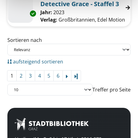
Detective Grace - Staffel 3
Suche nach diesem Verfasser
Jahr:
2023
Exemplar-Details von Detective Grace - Staffe
Verlag:
Großbritannien, Edel Motion
Zu den Suchfiltern springen
Sortieren nach
aufsteigend sortieren
1
2
3
4
5
6
Letzte Seite
Treffer pro Seite