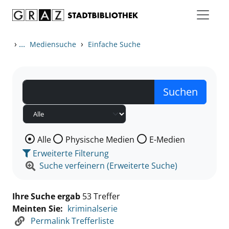
Zum Inhalt springen
Zu den Suchfiltern springen
Zur Trefferliste springen
›
...
›
Mediensuche
Einfache Suche
Wählen Sie die Medienart nach der Sie suchen wollen
Alle
Physische Medien
E-Medien
Erweiterte Filterung
Suche verfeinern (Erweiterte Suche)
Ihre Suche ergab
53 Treffer
Meinten Sie:
kriminalserie
Permalink Trefferliste