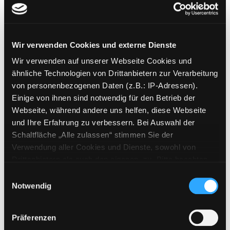
Verfasser:
Long, Chris [Regie]
Suche nach 
Jahr:
2010
Verlag:
o. O., Warner Bros.
Wir verwenden Cookies und externe Dienste
Mediengruppe:
DVD
Wir verwenden auf unserer Webseite Cookies und
The Mentalist - Die
ähnliche Technologien von Drittanbietern zur Verarbeitung
komplette erste Staffel
Exemplar-Details von The Mentalist - Die komp
von personenbezogenen Daten (z.B.: IP-Adressen).
Verfasser:
Long, Chris [Regie]
Suche nach 
Einige von ihnen sind notwendig für den Betrieb der
Jahr:
2008
Webseite, während andere uns helfen, diese Webseite
Verlag:
o. O., Warner Bros.
und Ihre Erfahrung zu verbessern. Bei Auswahl der
Schaltfläche „Alle zulassen“ stimmen Sie der
Mediengruppe:
DVD
Verwendung aller Cookies und Dienste, sowohl von
Die Toten vom Bodensee 22
Drittanbietern als auch den eigenen, zu. Bitte beachten
- Das Geisterschiff
Exemplar-Details von Die Toten vom Bodensee
Sie, dass bei Verwendung von Diensten und Setzen von
Einwilligungsauswahl
Suche nach diesem Verfasser
Jahr:
2025
Cookies von Drittanbietern, eine Verarbeitung in
Notwendig
Verlag:
Deutschland, OneGate
unsicheren Drittländern (Länder außerhalb des EWR
Media GmbH
ohne adäquates Datenschutzniveau) stattfinden kann. In
Präferenzen
diesem Zusammenhang können aktuell Risiken für