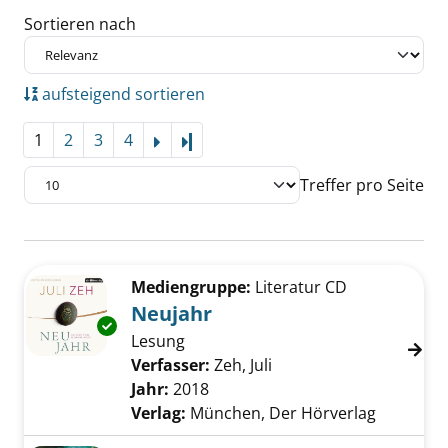
Sortieren nach
aufsteigend sortieren
1
2
3
4
Letzte Seite
Treffer pro Seite
Suchergebnis
Zu den Suchfiltern springen
Mediengruppe:
Literatur CD
Neujahr
Exemplar-Details von Neujahr anzeigen
Lesung
Verfasser:
Zeh, Juli
Suche nach diesem Ver
Jahr:
2018
Verlag:
München, Der Hörverlag