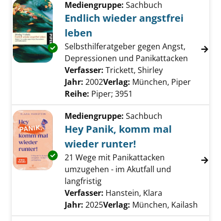
Mediengruppe:
Sachbuch
Endlich wieder angstfrei
leben
Selbsthilferatgeber gegen Angst,
Exemplar-Details von Endlich wieder angstfre
Depressionen und Panikattacken
Verfasser:
Trickett, Shirley
Suche nach die
Jahr:
2002
Verlag:
München, Piper
Reihe:
Piper; 3951
Mediengruppe:
Sachbuch
Hey Panik, komm mal
wieder runter!
Exemplar-Details von Hey Panik, komm mal w
21 Wege mit Panikattacken
umzugehen - im Akutfall und
langfristig
Verfasser:
Hanstein, Klara
Suche nach die
Jahr:
2025
Verlag:
München, Kailash