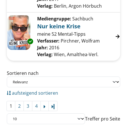
Verlag:
Berlin, Argon Hörbuch
Mediengruppe:
Sachbuch
Nur keine Krise
meine 52 Mental-Tipps
Verfasser:
Pirchner, Wolfram
Suche nach 
Exemplar-Details von Nur keine Krise anzeig
Jahr:
2016
Verlag:
Wien, Amalthea-Verl.
Zu den Suchfiltern springen
Sortieren nach
aufsteigend sortieren
1
2
3
4
Letzte Seite
Treffer pro Seite