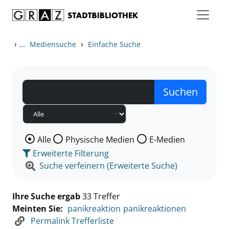
Zum Inhalt springen
Zu den Suchfiltern springen
Zur Trefferliste springen
›
...
›
Mediensuche
Einfache Suche
Wählen Sie die Medienart nach der Sie suchen wollen
Alle
Physische Medien
E-Medien
Erweiterte Filterung
Suche verfeinern (Erweiterte Suche)
Ihre Suche ergab
33 Treffer
Meinten Sie:
panikreaktion
panikreaktionen
Permalink Trefferliste