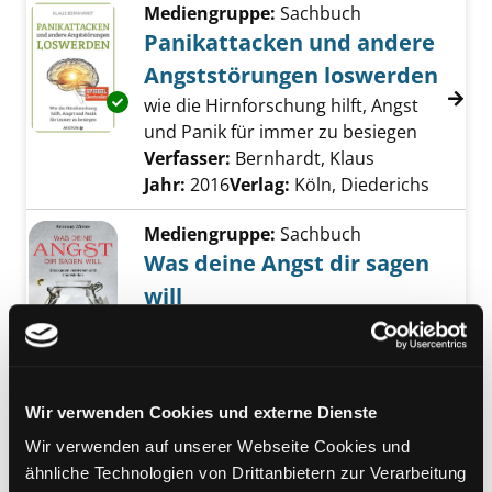
Mediengruppe:
Sachbuch
Panikattacken und andere
Angststörungen loswerden
Exemplar-Details von Panikattacken und an
wie die Hirnforschung hilft, Angst
und Panik für immer zu besiegen
Verfasser:
Bernhardt, Klaus
Suche nach di
Jahr:
2016
Verlag:
Köln, Diederichs
Mediengruppe:
Sachbuch
Was deine Angst dir sagen
will
Blockaden verstehen und
Exemplar-Details von Was deine Angst dir sag
überwinden ; mit Extra-Tipps gegen
Panikattacken
Verfasser:
Winter, Andreas
Suche nach di
Wir verwenden Cookies und externe Dienste
Jahr:
2016
Wir verwenden auf unserer Webseite Cookies und
Verlag:
Murnau, Mankau Verl.
ähnliche Technologien von Drittanbietern zur Verarbeitung