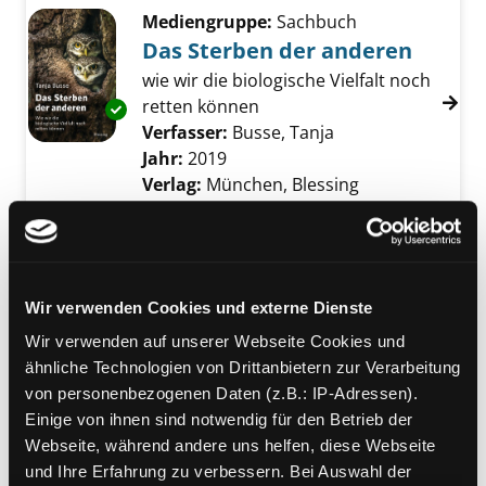
Mediengruppe:
Sachbuch
Das Sterben der anderen
wie wir die biologische Vielfalt noch
retten können
Exemplar-Details von Das Sterben der ander
Verfasser:
Busse, Tanja
Suche nach diesem
Jahr:
2019
Verlag:
München, Blessing
Mediengruppe:
Sachbuch
Mozart und die List der
Hirse
Wir verwenden Cookies und externe Dienste
Natur neu denken
Exemplar-Details von Mozart und die List der
Wir verwenden auf unserer Webseite Cookies und
Verfasser:
Koechlin, Florianne
;
ähnliche Technologien von Drittanbietern zur Verarbeitung
Battaglia, Denise
Suche nach diesem Verfa
von personenbezogenen Daten (z.B.: IP-Adressen).
Jahr:
2012
Verlag:
Basel, Lenos
Einige von ihnen sind notwendig für den Betrieb der
Webseite, während andere uns helfen, diese Webseite
Mediengruppe:
Kinderbuch
und Ihre Erfahrung zu verbessern. Bei Auswahl der
Herzverwandt