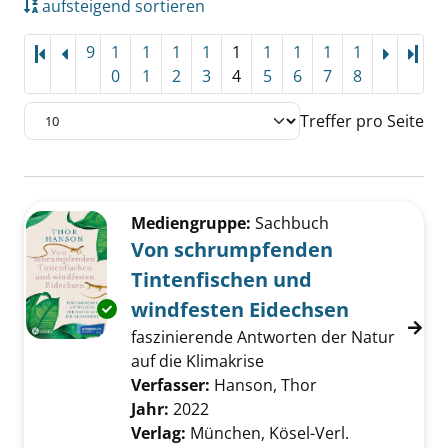
aufsteigend sortieren
9
1
1
1
1
1
1
1
1
1
Letz
0
1
2
3
4
5
6
7
8
Treffer pro Seite
Suchergebnis
Zu den Suchfiltern springen
Mediengruppe:
Sachbuch
Von schrumpfenden
Tintenfischen und
windfesten Eidechsen
Exemplar-Details von Von schrumpfenden Tin
faszinierende Antworten der Natur
auf die Klimakrise
Verfasser:
Hanson, Thor
Suche nach dies
Jahr:
2022
Verlag:
München, Kösel-Verl.