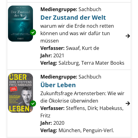
Mediengruppe:
Sachbuch
Der Zustand der Welt
warum wir die Erde noch retten
Exemplar-Details von Der Zustand der Welt 
können und was wir dafür tun
müssen
Verfasser:
Swaaf, Kurt de
Suche nach dies
Jahr:
2021
Verlag:
Salzburg, Terra Mater Books
Mediengruppe:
Sachbuch
Über Leben
Zukunftsfrage Artensterben: Wie wir
die Ökokrise überwinden
Exemplar-Details von Über Leben anzeigen
Verfasser:
Steffens, Dirk
;
Habekuss,
Fritz
Suche nach diesem Verfasser
Jahr:
2020
Verlag:
München, Penguin-Verl.