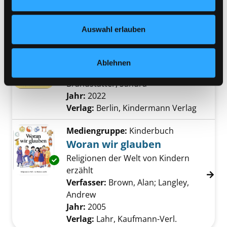
Übergeordnetes Werk:
Vielfalt im
Nähere Informationen finden Sie in unserer
Klassenzimmer
Datenschutzerklärung
und in unserem
Impressum
.
Auswahl erlauben
Mediengruppe:
Kinderbuch
L wie Liebe
Ablehnen
Verfasser:
Baltscheit, Martin
;
Exemplar-Details von L wie Liebe anzeigen
Brandstätter, Sandra
Suche nach diesem V
Jahr:
2022
Verlag:
Berlin, Kindermann Verlag
Mediengruppe:
Kinderbuch
Woran wir glauben
Religionen der Welt von Kindern
Exemplar-Details von Woran wir glauben anz
erzählt
Verfasser:
Brown, Alan
;
Langley,
Andrew
Suche nach diesem Verfasser
Jahr:
2005
Verlag:
Lahr, Kaufmann-Verl.