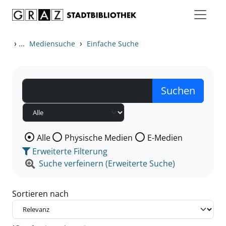
Zum Inhalt springen
Zu den Suchfiltern springen
Zur Trefferliste springen
›
...
›
Mediensuche
Einfache Suche
Wählen Sie die Medienart nach der Sie suchen wollen
Alle
Physische Medien
E-Medien
Erweiterte Filterung
Suche verfeinern (Erweiterte Suche)
Sortieren nach