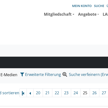
MEIN KONTO
SUCHE
Mitgliedschaft
Angebote
LA
e suchen wollen.
Erweiterte Filterung
Suche verfeinern (Erw
E-Medien
d sortieren
20
21
22
23
24
25
26
27