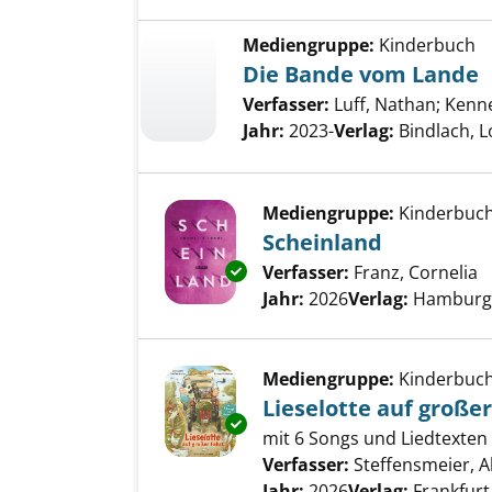
Mediengruppe:
Kinderbuch
Die Bande vom Lande
Verfasser:
Luff, Nathan
;
Kenne
Jahr:
2023-
Verlag:
Bindlach, 
Mediengruppe:
Kinderbuc
Scheinland
Exemplar-Details von Scheinla
Verfasser:
Franz, Cornelia
S
Jahr:
2026
Verlag:
Hamburg,
Mediengruppe:
Kinderbuc
Lieselotte auf großer
Exemplar-Details von Lieselott
mit 6 Songs und Liedtexten
Verfasser:
Steffensmeier, 
Jahr:
2026
Verlag:
Frankfurt