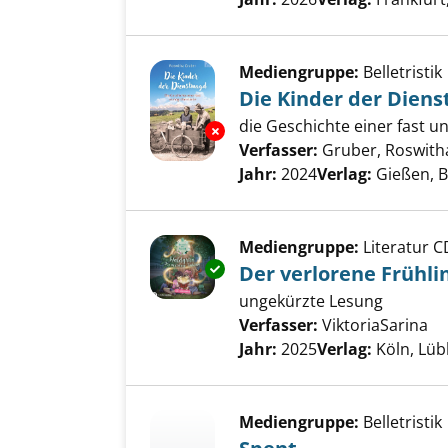
Mediengruppe:
Belletristik
Die Kinder der Dien
die Geschichte einer fast 
Exemplar-Details von Die Kind
Verfasser:
Gruber, Roswith
Jahr:
2024
Verlag:
Gießen, 
Mediengruppe:
Literatur C
Exemplar-Details von Der verl
Der verlorene Frühli
ungekürzte Lesung
Verfasser:
ViktoriaSarina
Su
Jahr:
2025
Verlag:
Köln, Lü
Mediengruppe:
Belletristik