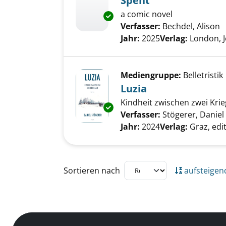
Spent
a comic novel
Exemplar-Details von Spent an
Verfasser:
Bechdel, Alison
S
Jahr:
2025
Verlag:
London, 
Mediengruppe:
Belletristik
Luzia
Kindheit zwischen zwei Kri
Exemplar-Details von Luzia an
Verfasser:
Stögerer, Daniel
Jahr:
2024
Verlag:
Graz, edi
Zu den Suchfiltern springen
Sortieren nach
aufsteigen