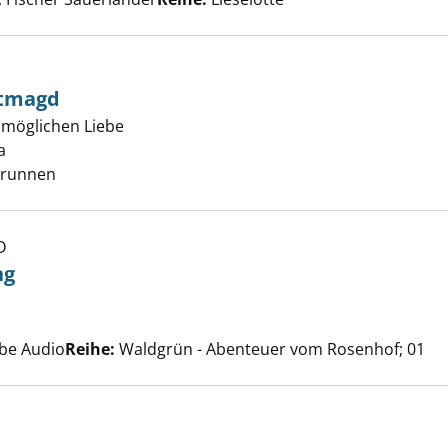
stmagd
unmöglichen Liebe
er der Dienstmagd anzeigen
a
Suche nach diesem Verfasser
Brunnen
D
orene Frühling anzeigen
ng
che nach diesem Verfasser
bbe Audio
Reihe:
Waldgrün - Abenteuer vom Rosenhof; 01