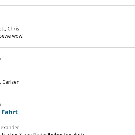
tt, Chris
Loewe wow!
h
nd anzeigen
uche nach diesem Verfasser
 Carlsen
h
 Fahrt
e auf großer Fahrt anzeigen
Alexander
Suche nach diesem Verfasser
, Fischer Sauerländer
Reihe:
Lieselotte