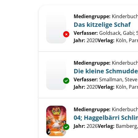
Suchergebnis
Zu den Suchfiltern springen
Mediengruppe:
Kinderbuc
Das kitzelige Schaf
Verfasser:
Goldsack, Gabi
;
Exemplar-Details von Das kitze
Jahr:
2020
Verlag:
Köln, Pa
Mediengruppe:
Kinderbuc
Die kleine Schmudde
Verfasser:
Smallman, Steve
Exemplar-Details von Die klei
Jahr:
2020
Verlag:
Köln, Pa
Mediengruppe:
Kinderbuc
04; Haggelbärri Schl
Suche nach diesem Verfass
Jahr:
2026
Verlag:
Bamberg,
Exemplar-Details von 04; Hagg