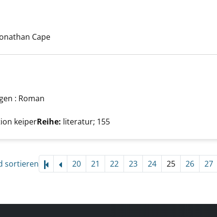
zeigen
uche nach diesem Verfasser
Jonathan Cape
egen : Roman
zeigen
Suche nach diesem Verfasser
tion keiper
Reihe:
literatur; 155
d sortieren
20
21
22
23
24
25
26
27