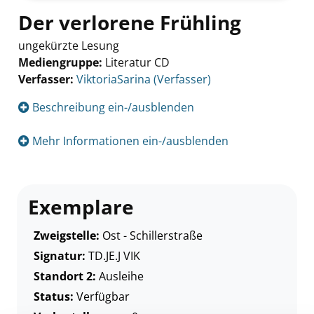
Der verlorene Frühling
ungekürzte Lesung
Mediengruppe:
Literatur CD
Verfasser:
Suche nach diesem Verfasser
ViktoriaSarina (Verfasser)
Beschreibung ein-/ausblenden
Mehr Informationen ein-/ausblenden
Exemplare
Zweigstelle:
Ost - Schillerstraße
Signatur:
TD.JE.J VIK
Standort 2:
Ausleihe
Status:
Verfügbar