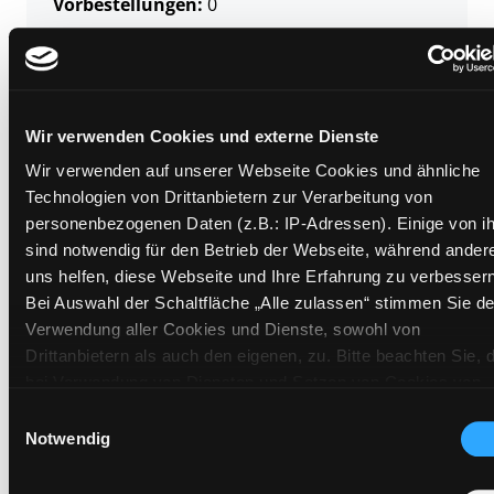
Vorbestellungen:
0
Mediengruppe:
Literatur CD
Frist:
Barcode:
2606SB00752
Standort 3:
Wir verwenden Cookies und externe Dienste
Wir verwenden auf unserer Webseite Cookies und ähnliche
Technologien von Drittanbietern zur Verarbeitung von
personenbezogenen Daten (z.B.: IP-Adressen). Einige von i
Zweigstelle:
Süd - Lauzilgasse
sind notwendig für den Betrieb der Webseite, während ander
Signatur:
TD.JE.J VIK
uns helfen, diese Webseite und Ihre Erfahrung zu verbessern
Standort 2:
Ausleihe
Bei Auswahl der Schaltfläche „Alle zulassen“ stimmen Sie de
Verwendung aller Cookies und Dienste, sowohl von
Status:
Entliehen
Drittanbietern als auch den eigenen, zu. Bitte beachten Sie, 
Vorbestellungen:
0
bei Verwendung von Diensten und Setzen von Cookies von
Mediengruppe:
Literatur CD
Drittanbietern, eine Verarbeitung in unsicheren Drittländern
Einwilligungsauswahl
Frist:
31.08.2026
(Länder außerhalb des EWR ohne adäquates
Notwendig
Barcode:
2607SB00861
Datenschutzniveau) stattfinden kann. In diesem Zusammen
können aktuell Risiken für Betroffene nicht vollständig