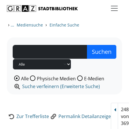
Zum Inhalt springen
Zur Detailanzeige springen
›
...
›
Mediensuche
Einfache Suche
Wählen Sie die Medienart nach der Sie suchen wollen
Alle
Physische Medien
E-Medien
Suche verfeinern (Erweiterte Suche)
248
Vorhe
Zur Trefferliste
Permalink Detailanzeige
vo
369