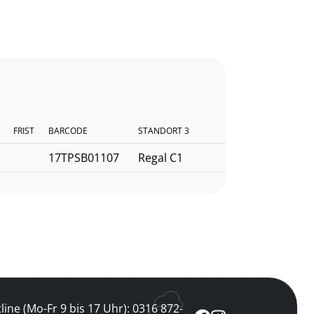
FRIST
BARCODE
STANDORT 3
17TPSB01107
Regal C1
line (Mo-Fr 9 bis 17 Uhr): 0316 872-