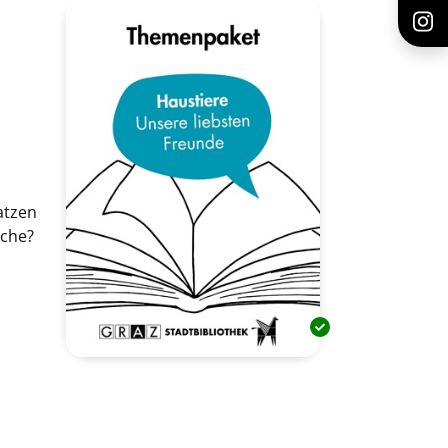
atzen
ache?