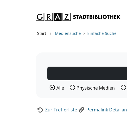
Zum Inhalt springen
Zur Detailanzeige springen
›
›
Start
Mediensuche
Einfache Suche
Wählen Sie die Medienart nach der Si
Alle
Physische Medien
Zur Trefferliste
Permalink Detailan