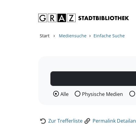
Zum Inhalt springen
Zur Detailanzeige springen
›
›
Start
Mediensuche
Einfache Suche
Wählen Sie die Medienart nach der Si
Alle
Physische Medien
Zur Trefferliste
Permalink Detailan