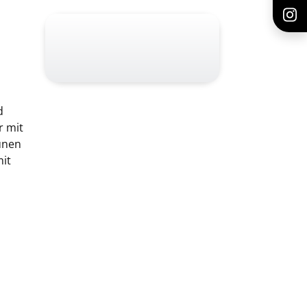
d
r mit
unen
mit