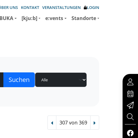
ÜBER UNS
KONTAKT
VERANSTALTUNGEN
LOGIN
BUKA
[kju:b]
e:vents
Standorte
307 von 369
Vorheriger Treffer
Nächster Treffer