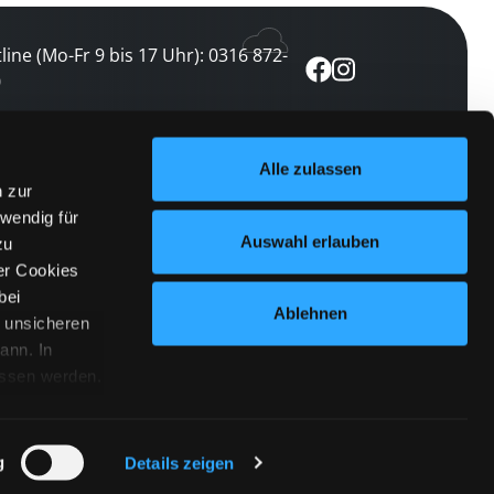
line (Mo-Fr 9 bis 17 Uhr): 0316 872-
0
ewsletter abonnieren
Alle zulassen
n zur
 keine Veranstaltung verpassen
wendig für
etzt abonnieren
Auswahl erlauben
zu
er Cookies
bei
Ablehnen
n unsicheren
ann. In
ossen werden.
Cookies
|
Impressum
|
Datenschutz
willigung
anmelden
 Punkt
 ähnlichen
g
Details zeigen
 Button links