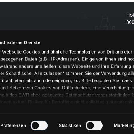
Hot
80
N
nd externe Dienste
 Webseite Cookies und ähnliche Technologien von Drittanbieter
und
bezogenen Daten (z.B.: IP-Adressen). Einige von ihnen sind not
j
 während andere uns helfen, diese Webseite und Ihre Erfahrung 
er Schaltfläche „Alle zulassen“ stimmen Sie der Verwendung all
ittanbietern als auch den eigenen, zu. Bitte beachten Sie, dass 
nd Setzen von Cookies von Drittanbietern, eine Verarbeitung i
rhalb des EWR ohne adäquates Datenschutzniveau) stattfinden k
n aktuell Risiken für Betroffene nicht vollständig ausgeschl
en
lche Cookies oder Dienste erfolgt nur, wenn Sie die jeweilige Ein
n“) oder auf die Schaltfläche „Alle zulassen“ klicken. Unter dem
ie Erklärungen zu den verschiedenen Kategorien von Cookies und
Präferenzen
Statistiken
Marketin
ändlich können Sie über unsere „Cookie-Einstellungen“ unter dem