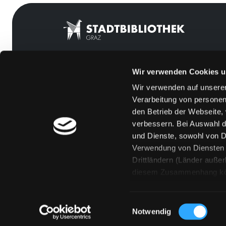
Wir verwenden Cookies u
Mitgliedschaft
Feedback
Wir verwenden auf unserer
Angebote
Kontakt
Verarbeitung von personen
LABUKA
Über uns
den Betrieb der Webseite,
verbessern. Bei Auswahl d
[kju:b]
Jobs
und Dienste, sowohl von Dr
News
Medienwunsch
Verwendung von Diensten u
Drittländern (Länder auße
Veranstaltungen
FAQs
diesem Zusammenhang könne
Standorte
Überweisungsdat
Eine Verarbeitung durch so
erteilen („Auswahl erlaube
Einwilligungsauswahl
„Details zeigen“ finden S
Notwendig
Technologien. Selbstverst