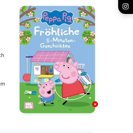
ch
zum