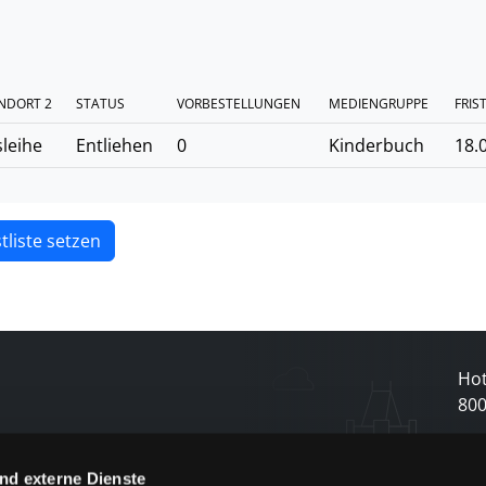
NDORT 2
STATUS
VORBESTELLUNGEN
MEDIENGRUPPE
FRIS
leihe
Entliehen
0
Kinderbuch
18.
tliste setzen
Hot
80
nd externe Dienste