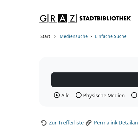
Zum Inhalt springen
Zur Detailanzeige springen
›
›
Start
Mediensuche
Einfache Suche
Wählen Sie die Medienart nach der Si
Alle
Physische Medien
Zur Trefferliste
Permalink Detailan