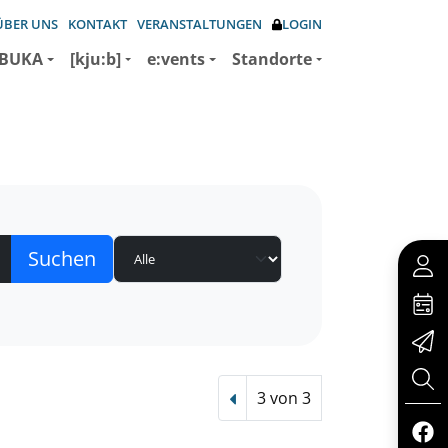
ÜBER UNS
KONTAKT
VERANSTALTUNGEN
LOGIN
BUKA
[kju:b]
e:vents
Standorte
3 von 3
Vorheriger Treffer