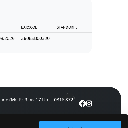
T
BARCODE
STANDORT 3
08.2026
2606SB00320
line (Mo-Fr 9 bis 17 Uhr): 0316 872-
0