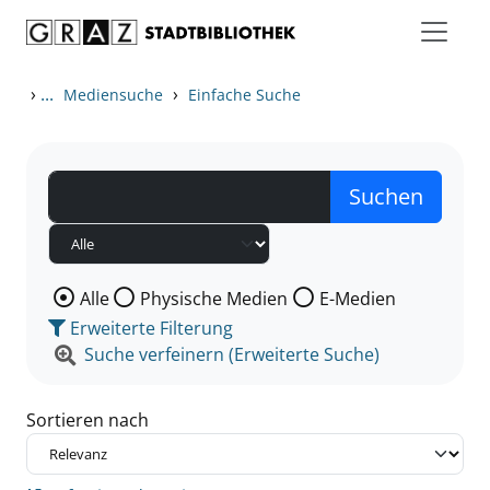
Zum Inhalt springen
Zu den Suchfiltern springen
Zur Trefferliste springen
›
...
›
Mediensuche
Einfache Suche
Wählen Sie die Medienart nach der Sie suchen wollen
Alle
Physische Medien
E-Medien
Erweiterte Filterung
Suche verfeinern (Erweiterte Suche)
Sortieren nach