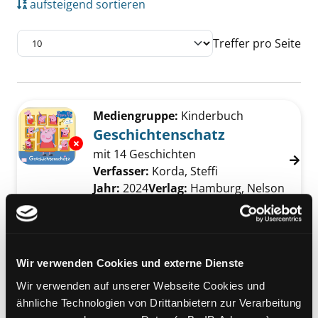
aufsteigend sortieren
Treffer pro Seite
Suchergebnis
Zu den Suchfiltern springen
Mediengruppe:
Kinderbuch
Geschichtenschatz
Exemplar-Details von Geschichtenschatz anz
mit 14 Geschichten
Verfasser:
Korda, Steffi
Suche nach diesem
Jahr:
2024
Verlag:
Hamburg, Nelson
Reihe:
Peppa Pig, Toggolino
Mediengruppe:
Kinderbuch
Mein riesengroßer
Wir verwenden Cookies und externe Dienste
Vorlesespaß
Exemplar-Details von Mein riesengroßer Vor
Wir verwenden auf unserer Webseite Cookies und
mit 15 Geschichten
ähnliche Technologien von Drittanbietern zur Verarbeitung
Verfasser:
Korda, Steffi
Suche nach diesem