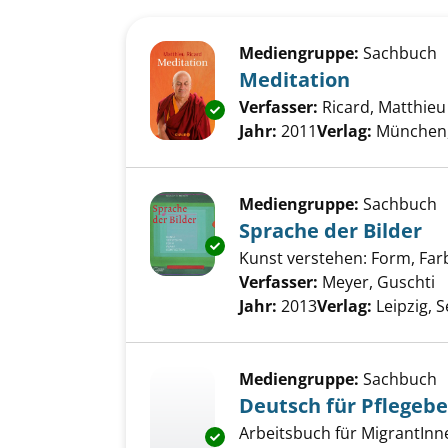
Suchergebnis
Zu den Suchfiltern springen
Mediengruppe:
Sachbuch
Meditation
Verfasser:
Ricard, Matthieu
Exemplar-Details von Meditati
Jahr:
2011
Verlag:
München,
Mediengruppe:
Sachbuch
Sprache der Bilder
Exemplar-Details von Sprache 
Kunst verstehen: Form, Far
Verfasser:
Meyer, Guschti
S
Jahr:
2013
Verlag:
Leipzig,
Mediengruppe:
Sachbuch
Deutsch für Pflegeb
Arbeitsbuch für MigrantInn
Exemplar-Details von Deutsch 