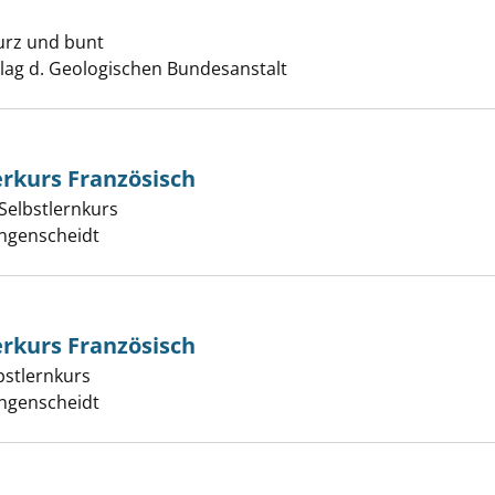
stria anzeigen
kurz und bunt
er
lag d. Geologischen Bundesanstalt
rkurs Französisch
Selbstlernkurs
heidt Starterkurs Französisch anzeigen
er
angenscheidt
rkurs Französisch
bstlernkurs
heidt Starterkurs Französisch anzeigen
er
angenscheidt