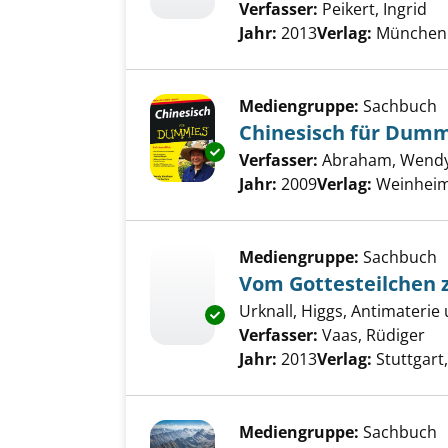
Verfasser:
Peikert, Ingrid
Su
Jahr:
2013
Verlag:
München 
Mediengruppe:
Sachbuch
Chinesisch für Dumm
Exemplar-Details von Chinesi
Verfasser:
Abraham, Wend
Jahr:
2009
Verlag:
Weinheim,
Mediengruppe:
Sachbuch
Vom Gottesteilchen 
Urknall, Higgs, Antimaterie
Exemplar-Details von Vom Gott
Verfasser:
Vaas, Rüdiger
Su
Jahr:
2013
Verlag:
Stuttgart
Mediengruppe:
Sachbuch