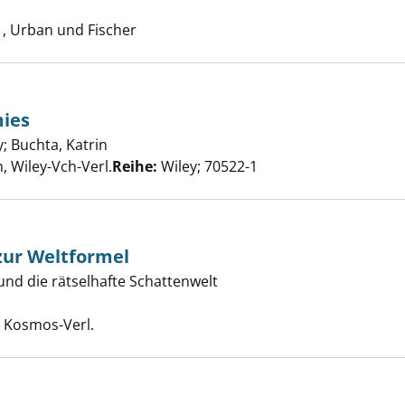
che nach diesem Verfasser
, Urban und Fischer
ies
sch für Dummies anzeigen
y
;
Buchta, Katrin
Suche nach diesem Verfasser
 Wiley-Vch-Verl.
Reihe:
Wiley; 70522-1
zur Weltformel
 und die rätselhafte Schattenwelt
esteilchen zur Weltformel anzeigen
che nach diesem Verfasser
, Kosmos-Verl.