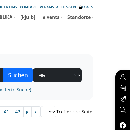
ÜBER UNS
KONTAKT
VERANSTALTUNGEN
LOGIN
BUKA
[kju:b]
e:vents
Standorte
eiterte Suche)
41
42
Treffer pro Seite
Letzte Seite