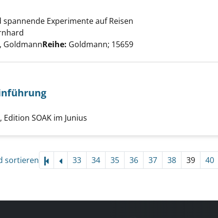
acht Urlaub anzeigen
 spannende Experimente auf Reisen
rnhard
Suche nach diesem Verfasser
, Goldmann
Reihe:
Goldmann; 15659
Einführung
Darwin zur Einführung anzeigen
nach diesem Verfasser
 Edition SOAK im Junius
d sortieren
33
34
35
36
37
38
39
40