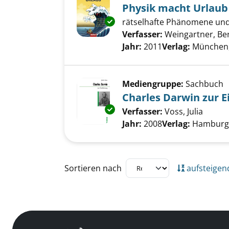
Physik macht Urlaub
Exemplar-Details von Physik m
rätselhafte Phänomene und
Verfasser:
Weingartner, Be
Jahr:
2011
Verlag:
München
Mediengruppe:
Sachbuch
Charles Darwin zur 
Exemplar-Details von Charles 
Verfasser:
Voss, Julia
Suche 
Jahr:
2008
Verlag:
Hamburg,
Zu den Suchfiltern springen
Sortieren nach
aufsteigen