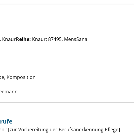
Suche nach diesem Verfasser
on anzeigen
 Knaur
Reihe:
Knaur; 87495, MensSana
der Bilder anzeigen
be, Komposition
uche nach diesem Verfasser
 Seemann
erufe
en ; [zur Vorbereitung der Berufsanerkennung Pflege]
für Pflegeberufe anzeigen