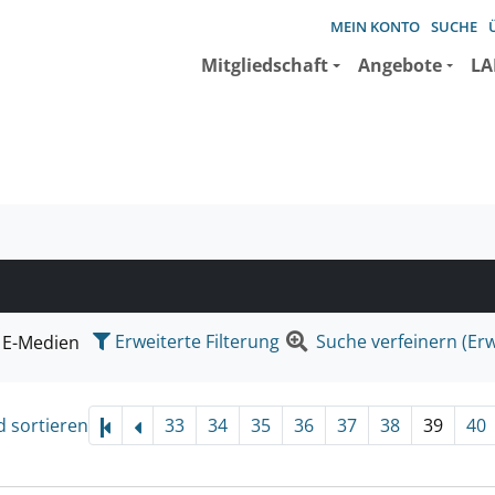
MEIN KONTO
SUCHE
Mitgliedschaft
Angebote
LA
e suchen wollen.
Erweiterte Filterung
Suche verfeinern (Erw
E-Medien
d sortieren
33
34
35
36
37
38
39
40