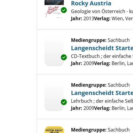
Rocky Austria
Exemplar-Details von Rocky Au
Geologie von Österreich - 
Suche nach diesem Verfass
Jahr:
2013
Verlag:
Wien, Ver
Mediengruppe:
Sachbuch
Langenscheidt Starte
CD-Textbuch ; der einfache 
Exemplar-Details von Langensc
Suche nach diesem Verfass
Jahr:
2009
Verlag:
Berlin, L
Mediengruppe:
Sachbuch
Langenscheidt Starte
Lehrbuch ; der einfache Sel
Exemplar-Details von Langensc
Suche nach diesem Verfass
Jahr:
2009
Verlag:
Berlin, L
Mediengruppe:
Sachbuch