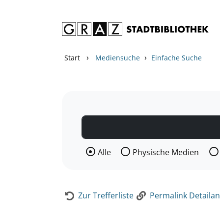
Zum Inhalt springen
Zur Detailanzeige springen
›
›
Start
Mediensuche
Einfache Suche
Wählen Sie die Medienart nach der Si
Alle
Physische Medien
Zur Trefferliste
Permalink Detailan