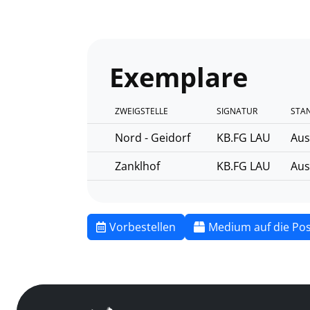
Exemplare
ZWEIGSTELLE
SIGNATUR
STA
Nord - Geidorf
KB.FG LAU
Aus
Zanklhof
KB.FG LAU
Aus
Vorbestellen
Medium auf die Pos