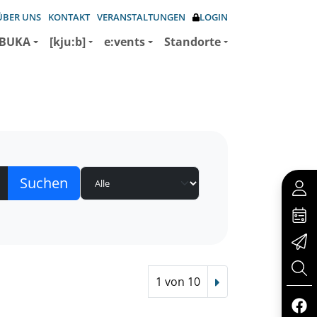
ÜBER UNS
KONTAKT
VERANSTALTUNGEN
LOGIN
BUKA
[kju:b]
e:vents
Standorte
1 von 10
Nächster Treffer