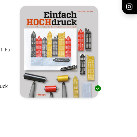
t. Für
ruck