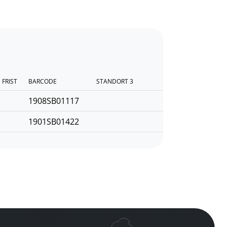
FRIST
BARCODE
STANDORT 3
1908SB01117
1901SB01422