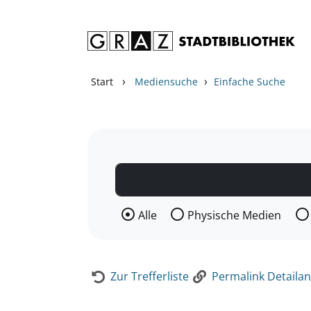
Zum Inhalt springen
Zur Detailanzeige springen
›
›
Start
Mediensuche
Einfache Suche
Wählen Sie die Medienart nach der Si
Alle
Physische Medien
Zur Trefferliste
Permalink Detailan