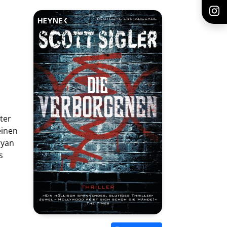
ter
einen
ryan
s