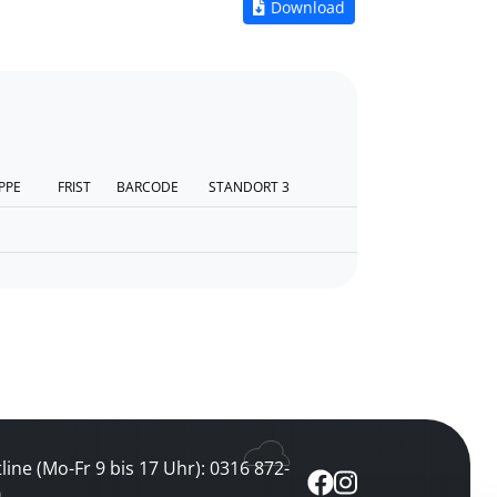
Zum Download vo
Download
PPE
FRIST
BARCODE
STANDORT 3
line (Mo-Fr 9 bis 17 Uhr): 0316 872-
0