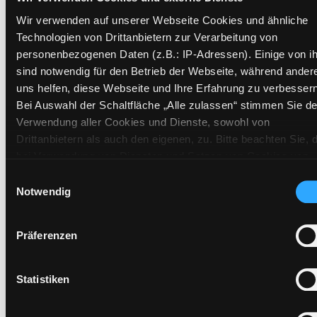
Standort 2:
Ausleihe
Wir verwenden auf unserer Webseite Cookies und ähnliche
Status:
Verfügbar
Technologien von Drittanbietern zur Verarbeitung von
Vorbestellungen:
0
personenbezogenen Daten (z.B.: IP-Adressen). Einige von i
sind notwendig für den Betrieb der Webseite, während ander
Mediengruppe:
Kinderbuch
uns helfen, diese Webseite und Ihre Erfahrung zu verbessern
Frist:
Bei Auswahl der Schaltfläche „Alle zulassen“ stimmen Sie de
Barcode:
0705BU26844
Verwendung aller Cookies und Dienste, sowohl von
Standort 3:
Drittanbietern als auch den eigenen, zu. Bitte beachten Sie, 
bei Verwendung von Diensten und Setzen von Cookies von
Drittanbietern, eine Verarbeitung in unsicheren Drittländern
Einwilligungsauswahl
(Länder außerhalb des EWR ohne adäquates
Vorbestellen
Notwendig
Datenschutzniveau) stattfinden kann. In diesem Zusammen
Medium auf die Postliste setzen
können aktuell Risiken für Betroffene nicht vollständig
Präferenzen
ausgeschlossen werden. Eine Verarbeitung durch solche
Cookies oder Dienste erfolgt nur, wenn Sie die jeweilige
Einwilligung erteilen („Auswahl erlauben“) oder auf die
Statistiken
Schaltfläche „Alle zulassen“ klicken. Unter dem Punkt „Detai
zeigen“ finden Sie Erklärungen zu den verschiedenen Katego