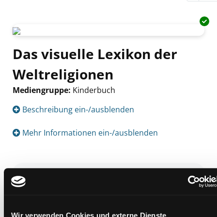
Das visuelle Lexikon der
Weltreligionen
Mediengruppe:
Kinderbuch
Suche nach diesem Verfasser
Beschreibung ein-/ausblenden
Mehr Informationen ein-/ausblenden
Exemplare
Zweigstelle:
West - Eggenberg
Signatur:
JP.R VIS
Wir verwenden Cookies und externe Dienste