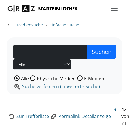
Zum Inhalt springen
Zur Detailanzeige springen
›
...
›
Mediensuche
Einfache Suche
Wählen Sie die Medienart nach der Sie suchen wollen
Alle
Physische Medien
E-Medien
Suche verfeinern (Erweiterte Suche)
42
Vorhe
Zur Trefferliste
Permalink Detailanzeige
vo
71