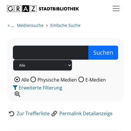
Zum Inhalt springen
Zur Detailanzeige springen
›
...
›
Mediensuche
Einfache Suche
Wählen Sie die Medienart nach der Sie suchen wollen
Alle
Physische Medien
E-Medien
Erweiterte Filterung
Zur Trefferliste
Permalink Detailanzeige