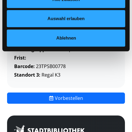
Zweigstelle:
Themenpaket-Service
Nähere Informationen finden Sie in unserer
Datenschutzerklärung
und in unserem
Impressum
.
Signatur:
TP SCHM
Auswahl erlauben
Standort 2:
Depot
Status:
Verfügbar
Ablehnen
Vorbestellungen:
0
Mediengruppe:
Themenpaket
Frist:
Barcode:
23TPSB00778
Standort 3:
Regal K3
Vorbestellen