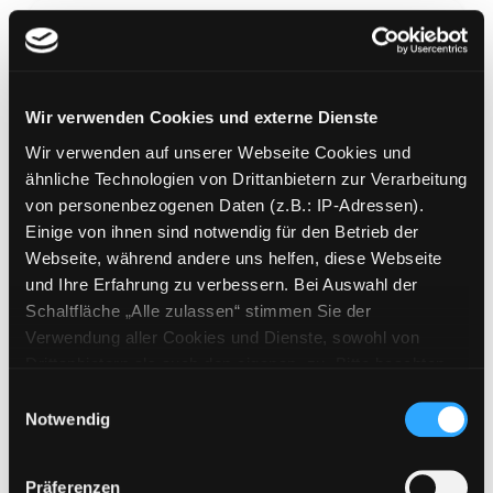
Wir verwenden Cookies und externe Dienste
Schritte
Wir verwenden auf unserer Webseite Cookies und
Deutsch als Fremdsprache ; [Medienkombination]
ähnliche Technologien von Drittanbietern zur Verarbeitung
Mediengruppe:
Sprachtrainingspaket
von personenbezogenen Daten (z.B.: IP-Adressen).
Einige von ihnen sind notwendig für den Betrieb der
Mehr Informationen ein-/ausblenden
Webseite, während andere uns helfen, diese Webseite
und Ihre Erfahrung zu verbessern. Bei Auswahl der
Bände
Schaltfläche „Alle zulassen“ stimmen Sie der
Verwendung aller Cookies und Dienste, sowohl von
Medium auf die Postliste setzen
Drittanbietern als auch den eigenen, zu. Bitte beachten
Sie, dass bei Verwendung von Diensten und Setzen von
Einwilligungsauswahl
Cookies von Drittanbietern, eine Verarbeitung in
Notwendig
unsicheren Drittländern (Länder außerhalb des EWR
ohne adäquates Datenschutzniveau) stattfinden kann. In
Präferenzen