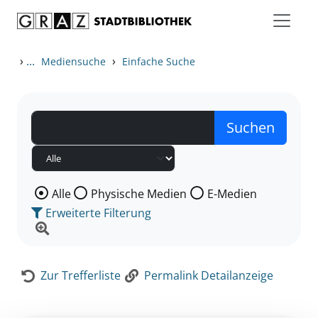
Zum Inhalt springen
Zur Detailanzeige springen
›
...
›
Mediensuche
Einfache Suche
Wählen Sie die Medienart nach der Sie suchen wollen
Alle
Physische Medien
E-Medien
Erweiterte Filterung
Zur Trefferliste
Permalink Detailanzeige