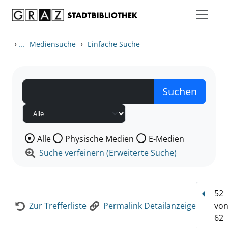
Zum Inhalt springen
Zur Detailanzeige springen
›
...
›
Mediensuche
Einfache Suche
Wählen Sie die Medienart nach der Sie suchen wollen
Alle
Physische Medien
E-Medien
Suche verfeinern (Erweiterte Suche)
52
Vorhe
Zur Trefferliste
Permalink Detailanzeige
vo
62