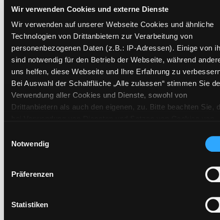
Wir verwenden Cookies und externe Dienste
Zweigstelle:
Nord - Geidorf
Wir verwenden auf unserer Webseite Cookies und ähnliche
Signatur:
PK.DF HAB
Technologien von Drittanbietern zur Verarbeitung von
Standort 2:
Ausleihe
personenbezogenen Daten (z.B.: IP-Adressen). Einige von i
Status:
Transport
sind notwendig für den Betrieb der Webseite, während ander
Vorbestellungen:
0
uns helfen, diese Webseite und Ihre Erfahrung zu verbessern
Bei Auswahl der Schaltfläche „Alle zulassen“ stimmen Sie de
Mediengruppe:
Sprachtrainingspaket
Verwendung aller Cookies und Dienste, sowohl von
Frist:
Drittanbietern als auch den eigenen, zu. Bitte beachten Sie, 
Barcode:
1008BU05242
bei Verwendung von Diensten und Setzen von Cookies von
Standort 3:
Drittanbietern, eine Verarbeitung in unsicheren Drittländern
Einwilligungsauswahl
(Länder außerhalb des EWR ohne adäquates
Notwendig
Datenschutzniveau) stattfinden kann. In diesem Zusammen
können aktuell Risiken für Betroffene nicht vollständig
Präferenzen
Zweigstelle:
Zanklhof
ausgeschlossen werden. Eine Verarbeitung durch solche
Signatur:
PK.DF HAB
Cookies oder Dienste erfolgt nur, wenn Sie die jeweilige
Einwilligung erteilen („Auswahl erlauben“) oder auf die
Standort 2:
Ausleihe
Statistiken
Schaltfläche „Alle zulassen“ klicken. Unter dem Punkt „Detai
Status:
Verfügbar