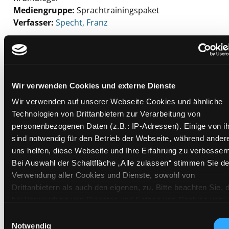
Mediengruppe:
Sprachtrainingspaket
Verfasser:
Suche nach diesem Verfasser
Specht, Franz
Beschreibung ein-/ausblenden
Mehr Informationen ein-/ausblenden
Wir verwenden Cookies und externe Dienste
Wir verwenden auf unserer Webseite Cookies und ähnliche
Exemplare
Technologien von Drittanbietern zur Verarbeitung von
personenbezogenen Daten (z.B.: IP-Adressen). Einige von i
Zweigstelle:
Zanklhof
sind notwendig für den Betrieb der Webseite, während ander
Signatur:
TD.DR.D GAN
uns helfen, diese Webseite und Ihre Erfahrung zu verbessern
Bei Auswahl der Schaltfläche „Alle zulassen“ stimmen Sie de
Standort 2:
Ausleihe
Verwendung aller Cookies und Dienste, sowohl von
Status:
Verfügbar
Drittanbietern als auch den eigenen, zu. Bitte beachten Sie, 
Vorbestellungen:
0
bei Verwendung von Diensten und Setzen von Cookies von
Mediengruppe:
Sprachtrainingspaket
Drittanbietern, eine Verarbeitung in unsicheren Drittländern
Einwilligungsauswahl
Frist:
(Länder außerhalb des EWR ohne adäquates
Notwendig