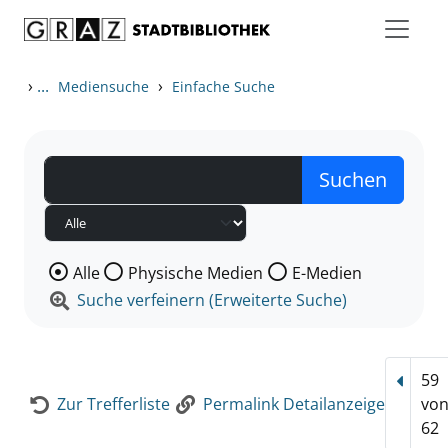
Zum Inhalt springen
Zur Detailanzeige springen
›
...
›
Mediensuche
Einfache Suche
Wählen Sie die Medienart nach der Sie suchen wollen
Alle
Physische Medien
E-Medien
Suche verfeinern (Erweiterte Suche)
59
Vorhe
Zur Trefferliste
Permalink Detailanzeige
vo
62