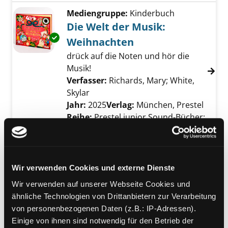
Mediengruppe:
Kinderbuch
Die Welt der Musik:
Exemplar-Details von Die Welt der Musik: W
Weihnachten
drück auf die Noten und hör die
Musik!
Verfasser:
Richards, Mary
;
White,
Skylar
Suche nach diesem Verfasser
Jahr:
2025
Verlag:
München, Prestel
Reihe:
Prestel junior Sound-Bücher;
13
Mediengruppe:
Kinderbuch
Pierre, der Irrgarten-
Wir verwenden Cookies und externe Dienste
Detektiv und die
Wir verwenden auf unserer Webseite Cookies und
Exemplar-Details von Pierre, der Irrgarten-D
mysteriöse Pyramide
ähnliche Technologien von Drittanbietern zur Verarbeitung
von personenbezogenen Daten (z.B.: IP-Adressen).
Verfasser:
Kamigaki, Hiro
;
Ic4design
Suche
Einige von ihnen sind notwendig für den Betrieb der
Jahr:
2025
Verlag:
München, Prestel