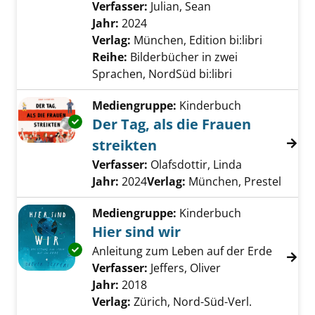
Verfasser:
Julian, Sean
Suche nach diesem 
Jahr:
2024
Verlag:
München, Edition bi:libri
Reihe:
Bilderbücher in zwei
Sprachen, NordSüd bi:libri
Mediengruppe:
Kinderbuch
Exemplar-Details von Der Tag, als die Frauen
Der Tag, als die Frauen
streikten
Verfasser:
Olafsdottir, Linda
Suche nach d
Jahr:
2024
Verlag:
München, Prestel
Mediengruppe:
Kinderbuch
Hier sind wir
Exemplar-Details von Hier sind wir anzeigen
Anleitung zum Leben auf der Erde
Verfasser:
Jeffers, Oliver
Suche nach diese
Jahr:
2018
Verlag:
Zürich, Nord-Süd-Verl.