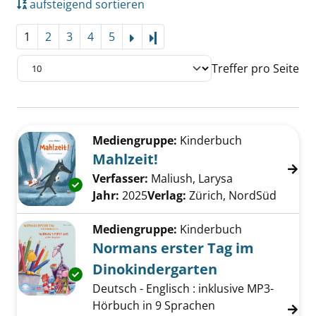
aufsteigend sortieren
1
2
3
4
5
Letzte Seite
Treffer pro Seite
Suchergebnis
Zu den Suchfiltern springen
Mediengruppe:
Kinderbuch
Mahlzeit!
Verfasser:
Maliush, Larysa
Suche nach die
Exemplar-Details von Mahlzeit! anzeigen
Jahr:
2025
Verlag:
Zürich, NordSüd
Mediengruppe:
Kinderbuch
Normans erster Tag im
Dinokindergarten
Exemplar-Details von Normans erster Tag im
Deutsch - Englisch : inklusive MP3-
Hörbuch in 9 Sprachen