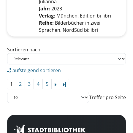
Julianna
Suche nach diesem Verfasser
Jahr:
2023
Verlag:
München, Edition bi-libri
Reihe:
Bilderbücher in zwei
Sprachen, NordSüd bi:libri
Zu den Suchfiltern springen
Sortieren nach
aufsteigend sortieren
1
2
3
4
5
Letzte Seite
Treffer pro Seite