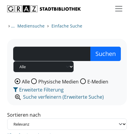
Zum Inhalt springen
Zu den Suchfiltern springen
Zur Trefferliste springen
›
...
›
Mediensuche
Einfache Suche
Wählen Sie die Medienart nach der Sie suchen wollen
Alle
Physische Medien
E-Medien
Erweiterte Filterung
Suche verfeinern (Erweiterte Suche)
Sortieren nach