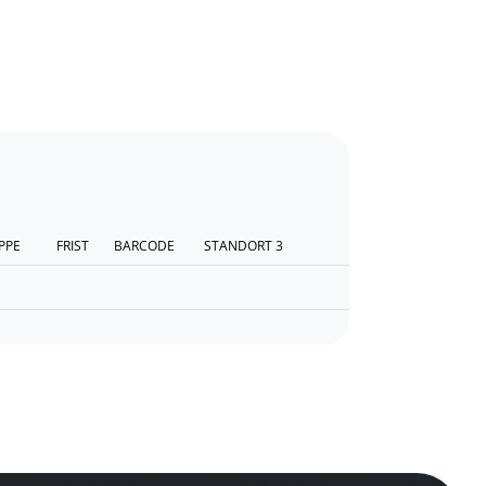
PPE
FRIST
BARCODE
STANDORT 3