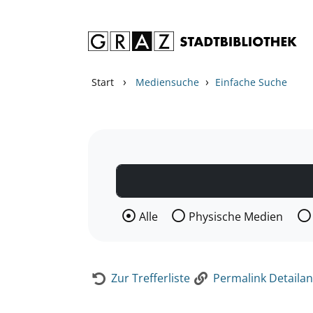
Zum Inhalt springen
Zur Detailanzeige springen
›
›
Start
Mediensuche
Einfache Suche
Wählen Sie die Medienart nach der Si
Alle
Physische Medien
Zur Trefferliste
Permalink Detailan