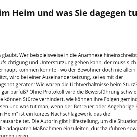
n im Heim und was Sie dagegen t
n glaubt. Wer beispielsweise in die Anamnese hineinschreibt
ufsichtigung und Unterstützung gehen kann, der muss sich
erhaupt kommen konnte - wo der Bewohner doch nie allein l
itzt, wird bei einer Auseinandersetzung, sei es mit der
ngsnot geraten: Wie waren die Lichtverhältnisse beim Sturz
 gar barfuß? Ohne Protokoll wird die Beweisführung schwier
e können Stürze verhindert, wie können ihre Folgen gemin
hosen und was tut man, wenn der Betreuer oder Angehörige 
m Heim" ist ein kurzes Nachschlagewerk, das die
arbeitet. Die Autorin gibt Hilfestellung, um die Situatio
, die adäquaten Maßnahmen einzuleiten, durchzuführen sow
kumentieren.