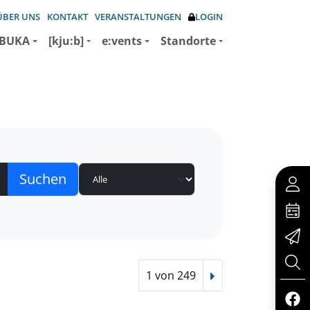
ÜBER UNS
KONTAKT
VERANSTALTUNGEN
LOGIN
BUKA
[kju:b]
e:vents
Standorte
1 von 249
Nächster Treffer