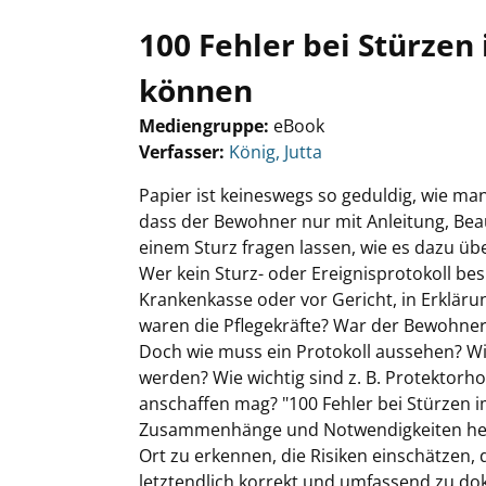
100 Fehler bei Stürze
können
Mediengruppe:
eBook
Verfasser:
Suche nach diesem Verfasser
König, Jutta
Papier ist keineswegs so geduldig, wie ma
dass der Bewohner nur mit Anleitung, Bea
einem Sturz fragen lassen, wie es dazu üb
Wer kein Sturz- oder Ereignisprotokoll bes
Krankenkasse oder vor Gericht, in Erkläru
waren die Pflegekräfte? War der Bewohner
Doch wie muss ein Protokoll aussehen? Wi
werden? Wie wichtig sind z. B. Protektor
anschaffen mag? "100 Fehler bei Stürzen i
Zusammenhänge und Notwendigkeiten heraus
Ort zu erkennen, die Risiken einschätzen
letztendlich korrekt und umfassend zu do