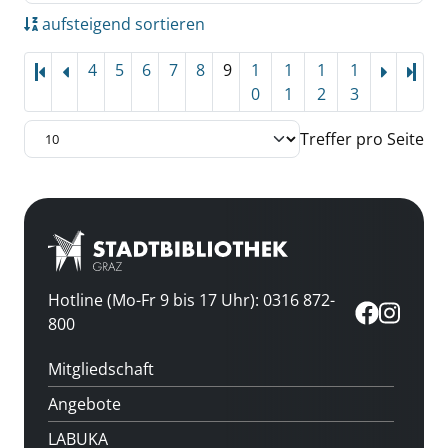
aufsteigend sortieren
4
5
6
7
8
9
1
1
1
1
Letz
0
1
2
3
Treffer pro Seite
Hotline (Mo-Fr 9 bis 17 Uhr): 0316 872-
800
Mitgliedschaft
Angebote
LABUKA