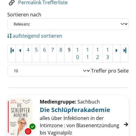
Permalink Trefferliste
Sortieren nach
aufsteigend sortieren
4
5
6
7
8
9
1
1
1
1
Letz
0
1
2
3
Treffer pro Seite
Suchergebnis
Zu den Suchfiltern springen
Mediengruppe:
Sachbuch
Die Schlüpferakademie
alles über Infektionen in der
Intimzone : von Blasenentzündung
Exemplar-Details von Die Schlüpferakademie
bis Vaginalpilz