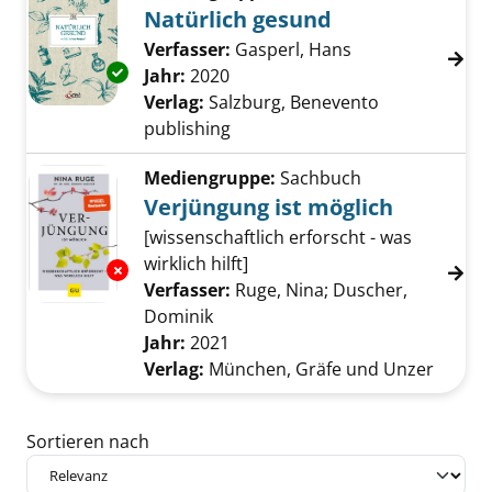
Natürlich gesund
Verfasser:
Gasperl, Hans
Suche nach dies
Exemplar-Details von Natürlich gesund anze
Jahr:
2020
Verlag:
Salzburg, Benevento
publishing
Mediengruppe:
Sachbuch
Verjüngung ist möglich
[wissenschaftlich erforscht - was
wirklich hilft]
Exemplar-Details von Verjüngung ist möglich
Verfasser:
Ruge, Nina
;
Duscher,
Dominik
Suche nach diesem Verfasser
Jahr:
2021
Verlag:
München, Gräfe und Unzer
Zu den Suchfiltern springen
Sortieren nach