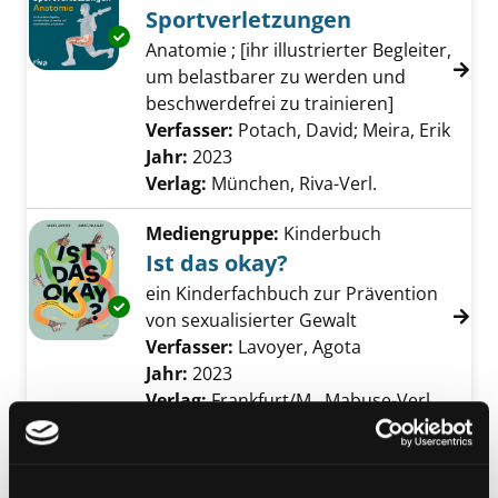
Sportverletzungen
Exemplar-Details von Prävention von Sportv
Anatomie ; [ihr illustrierter Begleiter,
um belastbarer zu werden und
beschwerdefrei zu trainieren]
Verfasser:
Potach, David
;
Meira, Erik
Suche
Jahr:
2023
Verlag:
München, Riva-Verl.
Mediengruppe:
Kinderbuch
Ist das okay?
ein Kinderfachbuch zur Prävention
Exemplar-Details von Ist das okay? anzeigen
von sexualisierter Gewalt
Verfasser:
Lavoyer, Agota
Suche nach die
Jahr:
2023
Verlag:
Frankfurt/M., Mabuse-Verl.
Mediengruppe:
Sachbuch
Return-to-Sport