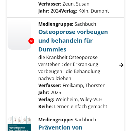
Verfasser:
Zeun, Susan
Suche nach diesem
Jahr:
2024
Verlag:
Köln, Dumont
Mediengruppe:
Sachbuch
Osteoporose vorbeugen
und behandeln für
Exemplar-Details von Osteoporose vorbeug
Dummies
die Krankheit Osteoporose
verstehen : der Erkrankung
vorbeugen : die Behandlung
nachvollziehen
Verfasser:
Freikamp, Thorsten
Suche nach
Jahr:
2025
Verlag:
Weinheim, Wiley-VCH
Reihe:
Lernen einfach gemacht
Mediengruppe:
Sachbuch
Prävention von