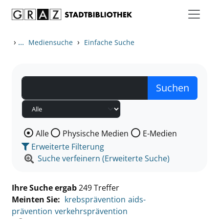
Zum Inhalt springen
Zu den Suchfiltern springen
Zur Trefferliste springen
›
...
›
Mediensuche
Einfache Suche
Wählen Sie die Medienart nach der Sie suchen wollen
Alle
Physische Medien
E-Medien
Erweiterte Filterung
Suche verfeinern (Erweiterte Suche)
Ihre Suche ergab
249 Treffer
Meinten Sie:
krebsprävention
aids-
prävention
verkehrsprävention