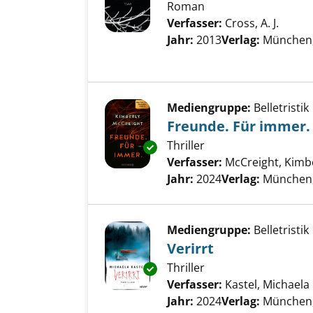
Roman
Verfasser:
Cross, A. J.
Suche
Jahr:
2013
Verlag:
München,
Mediengruppe:
Belletristik
Freunde. Für immer.
Thriller
Exemplar-Details von Freunde.
Verfasser:
McCreight, Kimb
Jahr:
2024
Verlag:
München
Mediengruppe:
Belletristik
Verirrt
Thriller
Exemplar-Details von Verirrt a
Verfasser:
Kastel, Michaela
Jahr:
2024
Verlag:
München