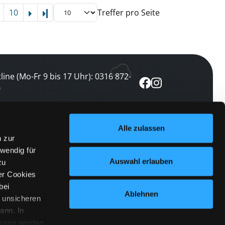
10
Treffer pro Seite
Letzte Seite
line (Mo-Fr 9 bis 17 Uhr): 0316 872-
0
ewsletter abonnieren
Alle zulassen
n zur
 keine Veranstaltung verpassen
wendig für
etzt abonnieren
Auswahl erlauben
zu
er Cookies
bei
Ablehnen
n unsicheren
ann. In
ossen werden.