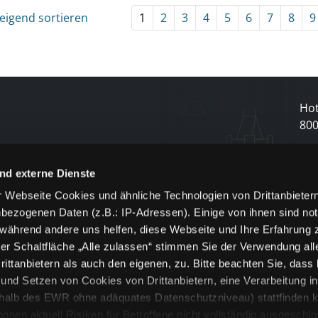
eigend sortieren
1
2
3
4
5
6
7
8
9
Hot
80
N
nd externe Dienste
 Webseite Cookies und ähnliche Technologien von Drittanbieter
und
bezogenen Daten (z.B.: IP-Adressen). Einige von ihnen sind not
j
 während andere uns helfen, diese Webseite und Ihre Erfahrung 
er Schaltfläche „Alle zulassen“ stimmen Sie der Verwendung all
ittanbietern als auch den eigenen, zu. Bitte beachten Sie, dass 
nd Setzen von Cookies von Drittanbietern, eine Verarbeitung i
rhalb des EWR ohne adäquates Datenschutzniveau) stattfinden k
n aktuell Risiken für Betroffene nicht vollständig ausgeschl