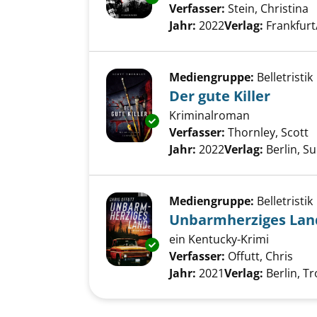
Verfasser:
Stein, Christina
S
Jahr:
2022
Verlag:
Frankfurt
Mediengruppe:
Belletristik
Der gute Killer
Kriminalroman
Exemplar-Details von Der gute 
Verfasser:
Thornley, Scott
S
Jahr:
2022
Verlag:
Berlin, S
Mediengruppe:
Belletristik
Unbarmherziges Lan
ein Kentucky-Krimi
Exemplar-Details von Unbarmh
Verfasser:
Offutt, Chris
Such
Jahr:
2021
Verlag:
Berlin, T