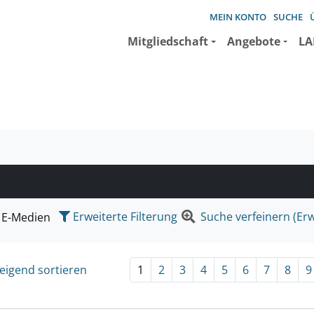
MEIN KONTO
SUCHE
Mitgliedschaft
Angebote
LA
e suchen wollen.
Erweiterte Filterung
Suche verfeinern (Erw
E-Medien
eigend sortieren
1
2
3
4
5
6
7
8
9