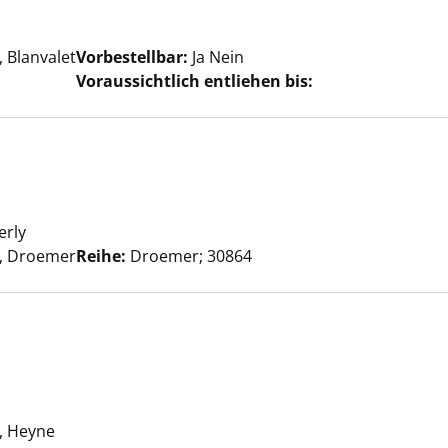
 nach diesem Verfasser
 Blanvalet
Vorbestellbar:
Ja
Nein
Voraussichtlich entliehen bis:
 Für immer. anzeigen
erly
Suche nach diesem Verfasser
, Droemer
Reihe:
Droemer; 30864
nzeigen
Suche nach diesem Verfasser
, Heyne