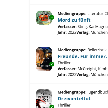
Mediengruppe:
Literatur C
Exemplar-Details von Mord zu 
Mord zu fünft
Verfasser:
Sting, Kai Magnu
Jahr:
2022
Verlag:
München,
Mediengruppe:
Belletristik
Freunde. Für immer.
Thriller
Exemplar-Details von Freunde.
Verfasser:
McCreight, Kimb
Jahr:
2022
Verlag:
München
Mediengruppe:
Jugendbuc
Dreivierteltot
Thriller
Exemplar-Details von Dreiviert