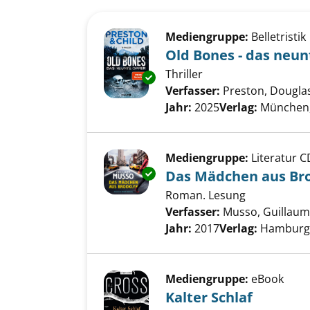
Suchergebnis
Zu den Suchfiltern springen
Mediengruppe:
Belletristik
Old Bones - das neun
Thriller
Exemplar-Details von Old Bone
Verfasser:
Preston, Douglas
Jahr:
2025
Verlag:
München,
Mediengruppe:
Literatur C
Exemplar-Details von Das Mäd
Das Mädchen aus Br
Roman. Lesung
Verfasser:
Musso, Guillau
Jahr:
2017
Verlag:
Hamburg,
Mediengruppe:
eBook
Kalter Schlaf