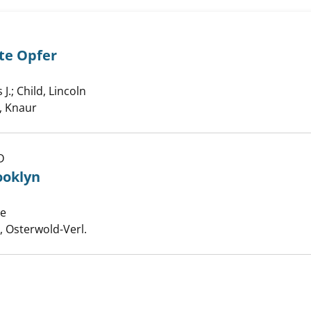
te Opfer
s - das neunte Opfer anzeigen
 J.
;
Child, Lincoln
Suche nach diesem Verfasser
 Knaur
D
chen aus Brooklyn anzeigen
ooklyn
me
Suche nach diesem Verfasser
 Osterwold-Verl.