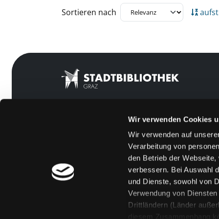
Zu den Suchfiltern springen
Sortieren nach
aufst
Wir verwenden Cookies u
Mitgliedschaft
Feedback
Wir verwenden auf unserer
Angebote
Kontakt
Verarbeitung von personen
LABUKA
Über uns
den Betrieb der Webseite,
verbessern. Bei Auswahl d
[kju:b]
Jobs
und Dienste, sowohl von Dr
News
Medienwunsch
Verwendung von Diensten u
Drittländern (Länder auße
Veranstaltungen
FAQs
diesem Zusammenhang könne