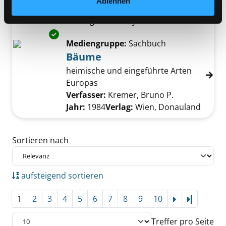
Ablehnen
Reihe:
Sehen Staunen Wissen, Ein
Dorling Kindersley-Buch
Exemplar-Details von Bäume anzeigen
Mediengruppe:
Sachbuch
Bäume
heimische und eingeführte Arten
Europas
Verfasser:
Kremer, Bruno P.
Suche nach d
Jahr:
1984
Verlag:
Wien, Donauland
Zu den Suchfiltern springen
Sortieren nach
aufsteigend sortieren
1
2
3
4
5
6
7
8
9
10
Letzte Se
Treffer pro Seite