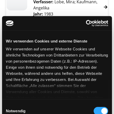
Verfasser:
Lobe, Mira
;
Kaufmann,
Angelika
Jahr:
1983
Übergeordnetes Werk:
Was blüht
denn da?
Mediengruppe:
Sachbuch
Wir verwenden Cookies und externe Dienste
Bäume
Wir verwenden auf unserer Webseite Cookies und
über 500 Wald- und Parkbäume in
Exemplar-Details von Bäume anzeigen
ähnliche Technologien von Drittanbietern zur Verarbeitung
1625 Farbfotos
von personenbezogenen Daten (z.B.: IP-Adressen).
Verfasser:
Phillips, Roger
Suche nach dies
Einige von ihnen sind notwendig für den Betrieb der
Jahr:
1998
Verlag:
Stuttgart, Kosmos
Webseite, während andere uns helfen, diese Webseite
Reihe:
Der große Kosmos-
und Ihre Erfahrung zu verbessern. Bei Auswahl der
Naturführer
Schaltfläche „Alle zulassen“ stimmen Sie der
Verwendung aller Cookies und Dienste, sowohl von
Mediengruppe:
Sachbuch
Drittanbietern als auch den eigenen, zu. Bitte beachten
Bäume bestimmen leicht
Sie, dass bei Verwendung von Diensten und Setzen von
Einwilligungsauswahl
gemacht
Cookies von Drittanbietern, eine Verarbeitung in
Notwendig