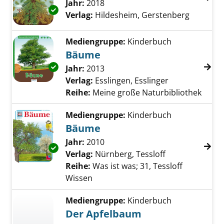
Suche nach diesem Verfasser
Jahr:
2018
Exemplar-Details von Bäume anzeigen
Verlag:
Hildesheim, Gerstenberg
Mediengruppe:
Kinderbuch
Bäume
Exemplar-Details von Bäume anzeigen
Suche nach diesem Verfasser
Jahr:
2013
Verlag:
Esslingen, Esslinger
Reihe:
Meine große Naturbibliothek
Mediengruppe:
Kinderbuch
Bäume
Suche nach diesem Verfasser
Jahr:
2010
Exemplar-Details von Bäume anzeigen
Verlag:
Nürnberg, Tessloff
Reihe:
Was ist was; 31, Tessloff
Wissen
Mediengruppe:
Kinderbuch
Der Apfelbaum