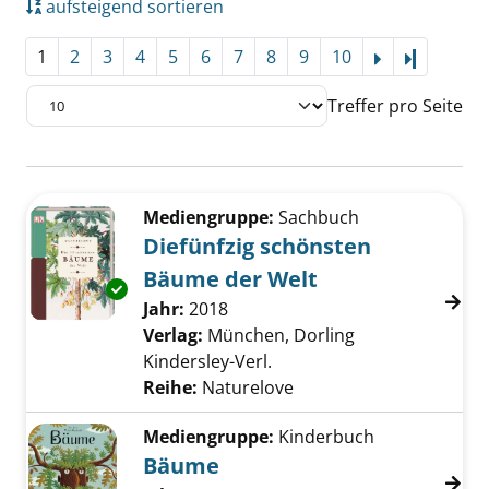
aufsteigend sortieren
1
2
3
4
5
6
7
8
9
10
Letzte Se
Treffer pro Seite
Suchergebnis
Zu den Suchfiltern springen
Mediengruppe:
Sachbuch
Diefünfzig schönsten
Bäume der Welt
Exemplar-Details von Diefünfzig schönsten 
Suche nach diesem Verfasser
Jahr:
2018
Verlag:
München, Dorling
Kindersley-Verl.
Reihe:
Naturelove
Mediengruppe:
Kinderbuch
Bäume