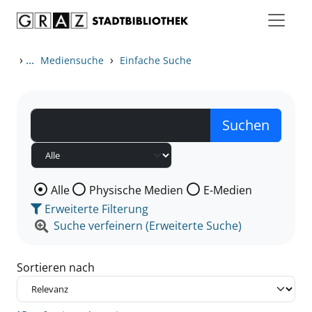
Zum Inhalt springen
Zu den Suchfiltern springen
Zur Trefferliste springen
›
...
›
Mediensuche
Einfache Suche
Wählen Sie die Medienart nach der Sie suchen wollen
Alle
Physische Medien
E-Medien
Erweiterte Filterung
Suche verfeinern (Erweiterte Suche)
Sortieren nach