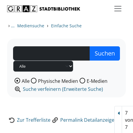
Zum Inhalt springen
Zur Detailanzeige springen
›
...
›
Mediensuche
Einfache Suche
Wählen Sie die Medienart nach der Sie suchen wollen
Alle
Physische Medien
E-Medien
Suche verfeinern (Erweiterte Suche)
7
Vorhe
Zur Trefferliste
Permalink Detailanzeige
vo
7