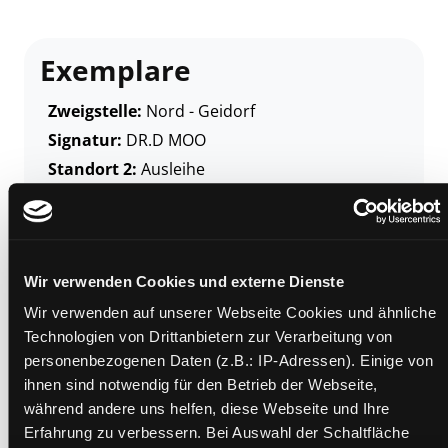
Exemplare
Zweigstelle:
Nord - Geidorf
Signatur:
DR.D MOO
Standort 2:
Ausleihe
Status:
Verfügbar
Vorbestellungen:
0
Mediengruppe:
Belletristik
Wir verwenden Cookies und externe Dienste
Frist:
Barcode:
2008SB00229
Wir verwenden auf unserer Webseite Cookies und ähnliche
Technologien von Drittanbietern zur Verarbeitung von
Standort 3:
personenbezogenen Daten (z.B.: IP-Adressen). Einige von
ihnen sind notwendig für den Betrieb der Webseite,
während andere uns helfen, diese Webseite und Ihre
Erfahrung zu verbessern. Bei Auswahl der Schaltfläche
Zweigstelle:
Ost - Schillerstraße