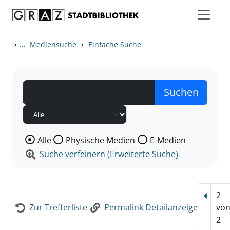
Zum Inhalt springen
Zur Detailanzeige springen
›
...
›
Mediensuche
Einfache Suche
Wählen Sie die Medienart nach der Sie suchen wollen
Alle
Physische Medien
E-Medien
Suche verfeinern (Erweiterte Suche)
2
Vorhe
Zur Trefferliste
Permalink Detailanzeige
vo
2