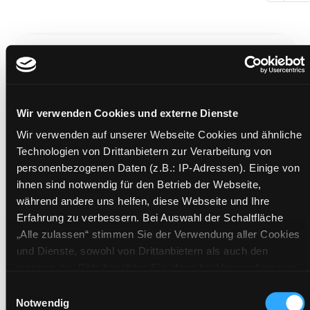
Zwischen den Welten
Wir verwenden Cookies und externe Dienste
Wir verwenden auf unserer Webseite Cookies und ähnliche
Mediengruppe:
Jugendbuch
Technologien von Drittanbietern zur Verarbeitung von
Verfasser:
Taylor, Laini
personenbezogenen Daten (z.B.: IP-Adressen). Einige von
ihnen sind notwendig für den Betrieb der Webseite,
Mehr Informationen ein-/ausblenden
während andere uns helfen, diese Webseite und Ihre
Erfahrung zu verbessern. Bei Auswahl der Schaltfläche
Bände
„Alle zulassen“ stimmen Sie der Verwendung aller Cookies
und Dienste, sowohl von Drittanbietern als auch den
Medium auf die Postliste setzen
eigenen, zu. Bitte beachten Sie, dass bei Verwendung von
Diensten und Setzen von Cookies von Drittanbietern, eine
Einwilligungsauswahl
Verarbeitung in unsicheren Drittländern (Länder außerhalb
Notwendig