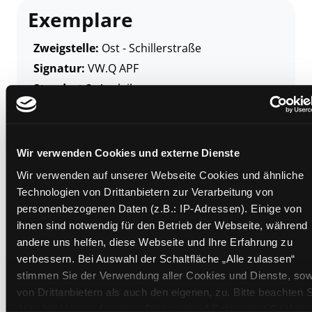
Exemplare
Zweigstelle:
Ost - Schillerstraße
Signatur:
VW.Q APF
Standort 2:
Ausleihe
Status:
Verfügbar
Vorbestellungen:
0
Mediengruppe:
Sachbuch
Wir verwenden Cookies und externe Dienste
Frist:
Wir verwenden auf unserer Webseite Cookies und ähnliche
Barcode:
1906SB02191
Technologien von Drittanbietern zur Verarbeitung von
Standort 3:
personenbezogenen Daten (z.B.: IP-Adressen). Einige von
ihnen sind notwendig für den Betrieb der Webseite, während
andere uns helfen, diese Webseite und Ihre Erfahrung zu
verbessern. Bei Auswahl der Schaltfläche „Alle zulassen“
stimmen Sie der Verwendung aller Cookies und Dienste, sow
Zweigstelle:
Süd - Lauzilgasse
von Drittanbietern als auch den eigenen, zu. Bitte beachten S
Signatur:
VW.Q APF
dass bei Verwendung von Diensten und Setzen von Cookies