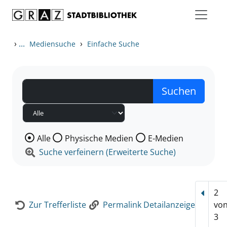
Zum Inhalt springen
Zur Detailanzeige springen
›
...
›
Mediensuche
Einfache Suche
Wählen Sie die Medienart nach der Sie suchen wollen
Alle
Physische Medien
E-Medien
Suche verfeinern (Erweiterte Suche)
2
Vorhe
Zur Trefferliste
Permalink Detailanzeige
vo
3