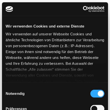
Wir verwenden Cookies und externe Dienste
Love is love
Wir verwenden auf unserer Webseite Cookies und
Mediengruppe:
Belletristik
ähnliche Technologien von Drittanbietern zur Verarbeitung
Verfasser:
Bichon, Sophie
von personenbezogenen Daten (z.B.: IP-Adressen).
Einige von ihnen sind notwendig für den Betrieb der
Mehr Informationen ein-/ausblenden
Webseite, während andere uns helfen, diese Webseite
und Ihre Erfahrung zu verbessern. Bei Auswahl der
Bände
Schaltfläche „Alle zulassen“ stimmen Sie der
Verwendung aller Cookies und Dienste, sowohl von
Medium auf die Postliste setzen
Drittanbietern als auch den eigenen, zu. Bitte beachten
Sie, dass bei Verwendung von Diensten und Setzen von
Einwilligungsauswahl
Cookies von Drittanbietern, eine Verarbeitung in
Notwendig
unsicheren Drittländern (Länder außerhalb des EWR
ohne adäquates Datenschutzniveau) stattfinden kann. In
Präferenzen