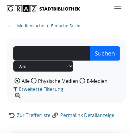
Zum Inhalt springen
Zur Detailanzeige springen
›
...
›
Mediensuche
Einfache Suche
Wählen Sie die Medienart nach der Sie suchen wollen
Alle
Physische Medien
E-Medien
Erweiterte Filterung
Zur Trefferliste
Permalink Detailanzeige