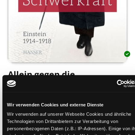
Allein gegen die
Schwerkraft
Einstein 1917 - 1918
Mediengruppe:
Sachbuch
Wir verwenden Cookies und externe Dienste
Verfasser:
Suche nach diesem Verfasser
Padova, Thomas de
Wir verwenden auf unserer Webseite Cookies und ähnliche
Technologien von Drittanbietern zur Verarbeitung von
Beschreibung ein-/ausblenden
personenbezogenen Daten (z.B.: IP-Adressen). Einige von i