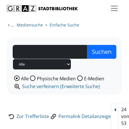
Zum Inhalt springen
Zur Detailanzeige springen
›
...
›
Mediensuche
Einfache Suche
Wählen Sie die Medienart nach der Sie suchen wollen
Alle
Physische Medien
E-Medien
Suche verfeinern (Erweiterte Suche)
24
Vorhe
Zur Trefferliste
Permalink Detailanzeige
vo
53