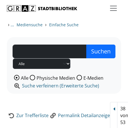
Zum Inhalt springen
Zur Detailanzeige springen
›
...
›
Mediensuche
Einfache Suche
Wählen Sie die Medienart nach der Sie suchen wollen
Alle
Physische Medien
E-Medien
Suche verfeinern (Erweiterte Suche)
38
Vorhe
Zur Trefferliste
Permalink Detailanzeige
vo
53