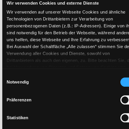
Wir verwenden Cookies und externe Dienste
Signatur:
JN.Q HEJ
Standort 2:
Ausleihe
Wir verwenden auf unserer Webseite Cookies und ähnliche
Technologien von Drittanbietern zur Verarbeitung von
Status:
Verfügbar
personenbezogenen Daten (z.B.: IP-Adressen). Einige von i
Vorbestellungen:
0
sind notwendig für den Betrieb der Webseite, während ander
Mediengruppe:
Kinderbuch
uns helfen, diese Webseite und Ihre Erfahrung zu verbessern
Frist:
Bei Auswahl der Schaltfläche „Alle zulassen“ stimmen Sie de
Barcode:
9902BU17941
Verwendung aller Cookies und Dienste, sowohl von
Drittanbietern als auch den eigenen, zu. Bitte beachten Sie, 
Standort 3:
bei Verwendung von Diensten und Setzen von Cookies von
Drittanbietern, eine Verarbeitung in unsicheren Drittländern
Einwilligungsauswahl
(Länder außerhalb des EWR ohne adäquates
Notwendig
Vorbestellen
Datenschutzniveau) stattfinden kann. In diesem Zusammen
können aktuell Risiken für Betroffene nicht vollständig
Medium auf die Postliste setzen
Präferenzen
ausgeschlossen werden. Eine Verarbeitung durch solche
Cookies oder Dienste erfolgt nur, wenn Sie die jeweilige
Einwilligung erteilen („Auswahl erlauben“) oder auf die
Statistiken
Schaltfläche „Alle zulassen“ klicken. Unter dem Punkt „Detai