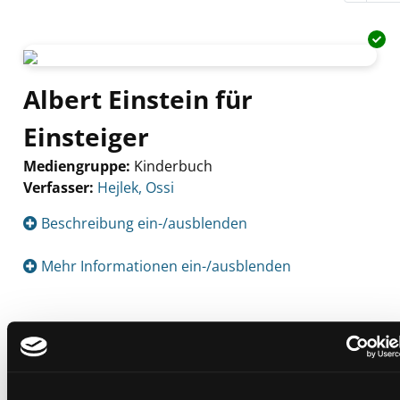
Albert Einstein für
Einsteiger
Mediengruppe:
Kinderbuch
Verfasser:
Suche nach diesem Verfasser
Hejlek, Ossi
Beschreibung ein-/ausblenden
Mehr Informationen ein-/ausblenden
Exemplare
Zweigstelle:
Gösting