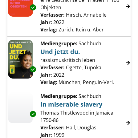
eine Geschichte der Frauen in 100
Objekten
Exemplar-Details von Die Dinge anzeigen
Verfasser:
Hirsch, Annabelle
Suche nach d
Jahr:
2022
Verlag:
Zürich, Kein u. Aber
Mediengruppe:
Sachbuch
Und jetzt du.
rassismuskritisch leben
Verfasser:
Ogette, Tupoka
Suche nach die
Exemplar-Details von Und jetzt du. anzeigen
Jahr:
2022
Verlag:
München, Penguin-Verl.
Mediengruppe:
Sachbuch
In miserable slavery
Thomas Thistlewood in Jamaica,
Exemplar-Details von In miserable slavery an
1750-86
Verfasser:
Hall, Douglas
Suche nach diese
Jahr:
1999