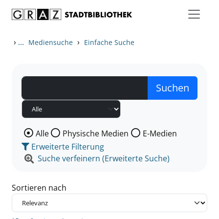
Zum Inhalt springen
Zu den Suchfiltern springen
Zur Trefferliste springen
›
...
›
Mediensuche
Einfache Suche
Wählen Sie die Medienart nach der Sie suchen wollen
Alle
Physische Medien
E-Medien
Erweiterte Filterung
Suche verfeinern (Erweiterte Suche)
Sortieren nach