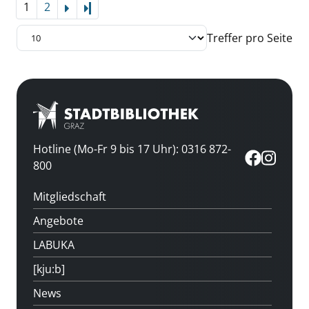
1
2
Letzte Seite
Treffer pro Seite
Hotline (Mo-Fr 9 bis 17 Uhr): 0316 872-
800
Mitgliedschaft
Angebote
LABUKA
[kju:b]
News