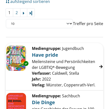
aufsteigend sortieren
1
2
Letzte Seite
Treffer pro Seite
Suchergebnis
Zu den Suchfiltern springen
Mediengruppe:
Jugendbuch
Have pride
Meilensteine und Persönlichkeiten
Exemplar-Details von Have pride anzeigen
der LGBTIQ*-Bewegung
Verfasser:
Caldwell, Stella
Suche nach die
Jahr:
2022
Verlag:
Münster, Coppenrath-Verl.
Mediengruppe:
Sachbuch
Die Dinge