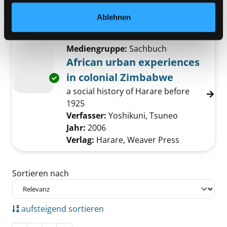
Verfasser:
Hooks, Bell
Suche nach diesem 
Jahr:
2022
Exemplar-Details von Feminismus für alle an
Ablehnen
Verlag:
Münster, Unrast-Verl.
Mediengruppe:
Sachbuch
African urban experiences
in colonial Zimbabwe
Exemplar-Details von African urban experien
a social history of Harare before
1925
Verfasser:
Yoshikuni, Tsuneo
Suche nach 
Jahr:
2006
Verlag:
Harare, Weaver Press
Zu den Suchfiltern springen
Sortieren nach
aufsteigend sortieren