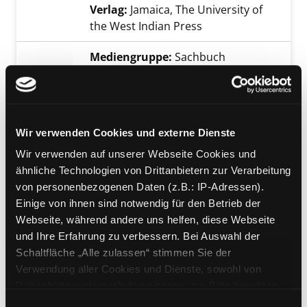
Verlag:
Jamaica, The University of
the West Indian Press
Mediengruppe:
Sachbuch
The history of Mary Prince
a West Indian slave - with the
Exemplar-Details von The history of Mary Pri
supplement ; the narrative of Asa-
Asa, a captured African
Wir verwenden Cookies und externe Dienste
Verfasser:
Prince, Mary
Suche nach diesem
Wir verwenden auf unserer Webseite Cookies und
Jahr:
2019
ähnliche Technologien von Drittanbietern zur Verarbeitung
Verlag:
[o. O.], Read Books Ltd.
von personenbezogenen Daten (z.B.: IP-Adressen).
Einige von ihnen sind notwendig für den Betrieb der
Mediengruppe:
Sachbuch
Webseite, während andere uns helfen, diese Webseite
Afrikanische Europäer
und Ihre Erfahrung zu verbessern. Bei Auswahl der
einer unerzählte Geschichte
Schaltfläche „Alle zulassen“ stimmen Sie der
Verfasser:
Otele, Olivette
Suche nach dies
Exemplar-Details von Afrikanische Europäer 
Verwendung aller Cookies und Dienste, sowohl von
Jahr:
2022
Drittanbietern als auch den eigenen, zu. Bitte beachten
Verlag:
Berlin, Wagenbach
Sie, dass bei Verwendung von Diensten und Setzen von
Einwilligungsauswahl