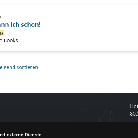
h
nn ich schon!
zen - das kann ich schon! anzeigen
ia
Suche nach diesem Verfasser
yo Books
eigend sortieren
Hot
80
N
nd externe Dienste