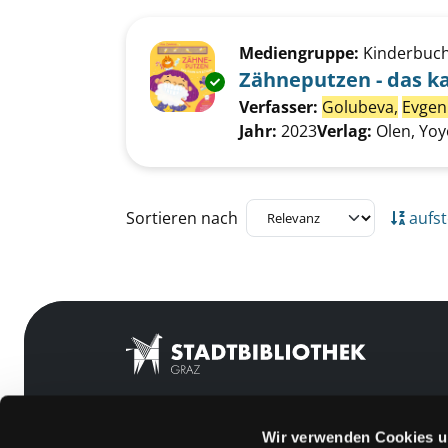
Suchergebnis
Zu den Suchfiltern springen
Mediengruppe:
Kinderbuc
Zähneputzen - das ka
Exemplar-Details von Zähneput
Verfasser:
Golubeva,
Evgen
Jahr:
2023
Verlag:
Olen, Yo
Zu den Suchfiltern springen
Sortieren nach
aufst
Wir verwenden Cookies u
Mitgliedschaft
Feedback