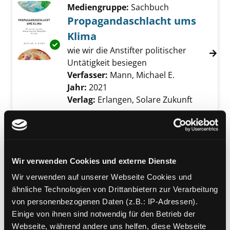
Mediengruppe:
Sachbuch
Propagandaschlacht ums
Klima
Exemplar-Details von Propagandaschlacht u
wie wir die Anstifter politischer
Untätigkeit besiegen
Verfasser:
Mann, Michael E.
Suche nach di
Jahr:
2021
Verlag:
Erlangen, Solare Zukunft
Mediengruppe:
Sachbuch
Globaler Klimanotstand
warum unser demokratisches
Wir verwenden Cookies und externe Dienste
System an seine Grenzen stößt
Exemplar-Details von Globaler Klimanotstan
Verfasser:
Maxton, Graeme
;
Urner,
Wir verwenden auf unserer Webseite Cookies und
Maren
;
Austen, Felix
Suche nach diesem Ve
ähnliche Technologien von Drittanbietern zur Verarbeitung
Jahr:
2020
von personenbezogenen Daten (z.B.: IP-Adressen).
Verlag:
Grünwald, Komplett-Media
Einige von ihnen sind notwendig für den Betrieb der
Webseite, während andere uns helfen, diese Webseite