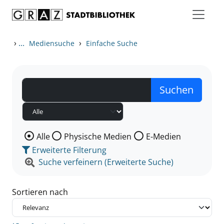
Zum Inhalt springen
Zu den Suchfiltern springen
Zur Trefferliste springen
›
...
›
Mediensuche
Einfache Suche
Wählen Sie die Medienart nach der Sie suchen wollen
Alle
Physische Medien
E-Medien
Erweiterte Filterung
Suche verfeinern (Erweiterte Suche)
Sortieren nach