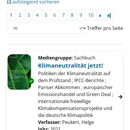
aufsteigend sortieren
1
2
3
4
5
6
7
8
9
10
Letzte Se
Treffer pro Seite
Suchergebnis
Zu den Suchfiltern springen
Mediengruppe:
Sachbuch
Klimaneutralität jetzt!
Politiken der Klimaneutralität auf
dem Prüfstand ; IPCC-Berichte ;
Exemplar-Details von Klimaneutralität jetzt! 
Pariser Abkommen ; europäischer
Emissionshandel und Green Deal ;
internationale freiwillige
Klimakompensationsprojekte und
die deutsche Klimapolitik
Verfasser:
Peukert, Helge
Suche nach dies
Jahr:
2021