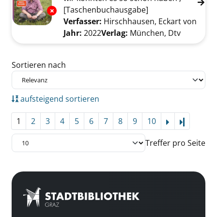
[Taschenbuchausgabe]
Exemplar-Details von Mensch, Erde! anzeige
Verfasser:
Hirschhausen, Eckart von
Suche
Jahr:
2022
Verlag:
München, Dtv
Zu den Suchfiltern springen
Sortieren nach
aufsteigend sortieren
1
2
3
4
5
6
7
8
9
10
Letzte Se
Treffer pro Seite