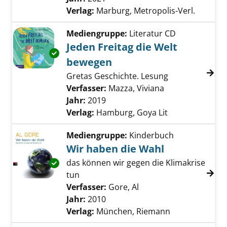
Verlag:
Marburg, Metropolis-Verl.
Mediengruppe:
Literatur CD
Jeden Freitag die Welt
Exemplar-Details von Jeden Freitag die Welt
bewegen
Gretas Geschichte. Lesung
Verfasser:
Mazza, Viviana
Suche nach dies
Jahr:
2019
Verlag:
Hamburg, Goya Lit
Mediengruppe:
Kinderbuch
Wir haben die Wahl
das können wir gegen die Klimakrise
Exemplar-Details von Wir haben die Wahl an
tun
Verfasser:
Gore, Al
Suche nach diesem Ver
Jahr:
2010
Verlag:
München, Riemann