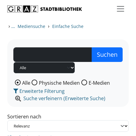
Zum Inhalt springen
Zu den Suchfiltern springen
Zur Trefferliste springen
›
...
›
Mediensuche
Einfache Suche
Wählen Sie die Medienart nach der Sie suchen wollen
Alle
Physische Medien
E-Medien
Erweiterte Filterung
Suche verfeinern (Erweiterte Suche)
Sortieren nach