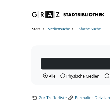
Zum Inhalt springen
Zur Detailanzeige springen
›
›
Start
Mediensuche
Einfache Suche
Wählen Sie die Medienart nach der Si
Alle
Physische Medien
Zur Trefferliste
Permalink Detailan