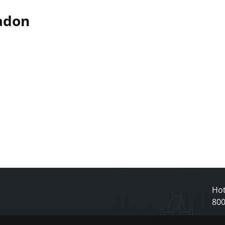
adon
Hot
80