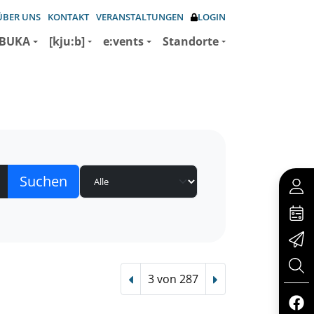
ÜBER UNS
KONTAKT
VERANSTALTUNGEN
LOGIN
BUKA
[kju:b]
e:vents
Standorte
3 von 287
Vorheriger Treffer
Nächster Treffer