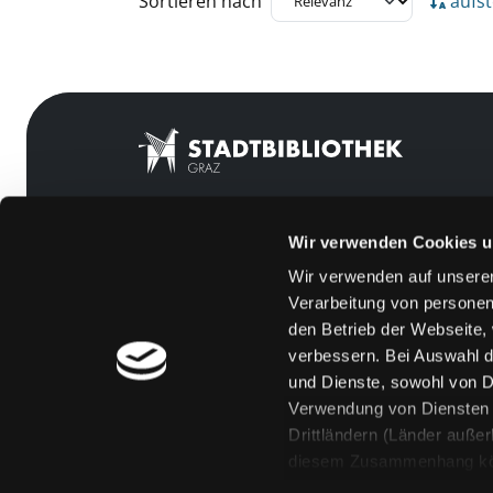
Sortieren nach
aufst
Wir verwenden Cookies u
Mitgliedschaft
Feedback
Wir verwenden auf unserer
Angebote
Kontakt
Verarbeitung von personen
LABUKA
Über uns
den Betrieb der Webseite,
verbessern. Bei Auswahl d
[kju:b]
Jobs
und Dienste, sowohl von Dr
News
Medienwunsch
Verwendung von Diensten u
Drittländern (Länder auße
Veranstaltungen
FAQs
diesem Zusammenhang könne
Standorte
Überweisungsdat
Eine Verarbeitung durch so