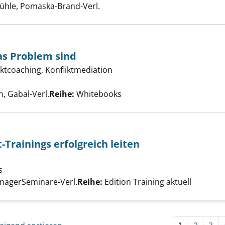
ühle, Pomaska-Brand-Verl.
s Problem sind
e Anderen das Problem sind anzeigen
ktcoaching, Konfliktmediation
uche nach diesem Verfasser
, Gabal-Verl.
Reihe:
Whitebooks
rainings erfolgreich leiten
management-Trainings erfolgreich leiten anzeigen
s
Suche nach diesem Verfasser
nagerSeminare-Verl.
Reihe:
Edition Training aktuell