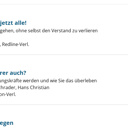
jetzt alle!
ehen, ohne selbst den Verstand zu verlieren
 nervt mich jetzt alle! anzeigen
e nach diesem Verfasser
Redline-Verl.
hrer auch?
ist irre - Ihrer auch? anzeigen
gskräfte werden und wie Sie das überleben
chrader, Hans Christian
Suche nach diesem Verfasser
on-Verl.
legen