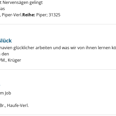
t Nervensägen gelingt
n unter Kollegen anzeigen
ias
Suche nach diesem Verfasser
Piper-Verl.
Reihe:
Piper; 31325
Glück
vien glücklicher arbeiten und was wir von ihnen lernen k
unden mehr Glück anzeigen
n den
Suche nach diesem Verfasser
/M., Krüger
r
z und Donner anzeigen
im Job
he nach diesem Verfasser
Br., Haufe-Verl.