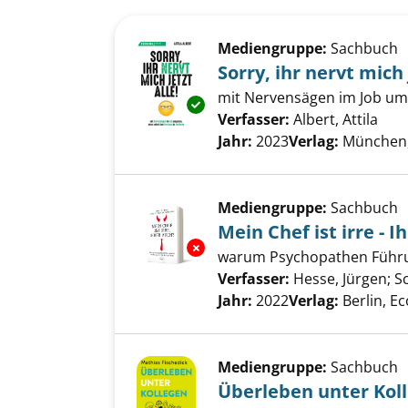
Suchergebnis
Zu den Suchfiltern springen
Mediengruppe:
Sachbuch
Sorry, ihr nervt mich 
mit Nervensägen im Job umg
Exemplar-Details von Sorry, ihr
Verfasser:
Albert, Attila
Such
Jahr:
2023
Verlag:
München, 
Mediengruppe:
Sachbuch
Mein Chef ist irre - I
Exemplar-Details von Mein Chef 
warum Psychopathen Führun
Verfasser:
Hesse, Jürgen
;
S
Jahr:
2022
Verlag:
Berlin, Ec
Mediengruppe:
Sachbuch
Überleben unter Kol