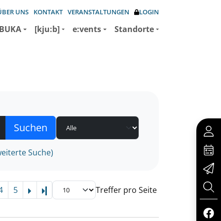
ÜBER UNS
KONTAKT
VERANSTALTUNGEN
LOGIN
BUKA
[kju:b]
e:vents
Standorte
eiterte Suche)
4
5
Treffer pro Seite
Letzte Seite