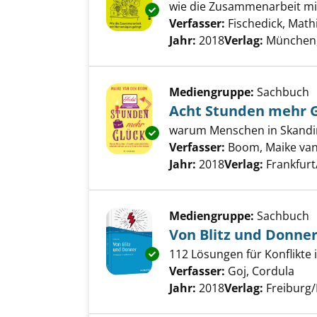
wie die Zusammenarbeit mi
Exemplar-Details von Überlebe
Verfasser:
Fischedick, Math
Jahr:
2018
Verlag:
München, 
Mediengruppe:
Sachbuch
Acht Stunden mehr 
warum Menschen in Skandina
Exemplar-Details von Acht St
Verfasser:
Boom, Maike va
Jahr:
2018
Verlag:
Frankfurt
Mediengruppe:
Sachbuch
Von Blitz und Donne
Exemplar-Details von Von Blit
112 Lösungen für Konflikte 
Verfasser:
Goj, Cordula
Suc
Jahr:
2018
Verlag:
Freiburg/