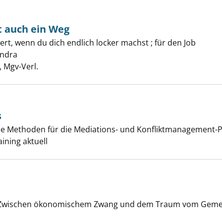
t auch ein Weg
ert, wenn du dich endlich locker machst ; für den Job
 vorbei geht auch ein Weg anzeigen
andra
Suche nach diesem Verfasser
 Mgv-Verl.
s
lösungs-Tools anzeigen
de Methoden für die Mediations- und Konfliktmanagement-P
er
aining aktuell
uf: Zwischen ökonomischem Zwang und dem Traum vom Gem
olger anzeigen
 nach diesem Verfasser