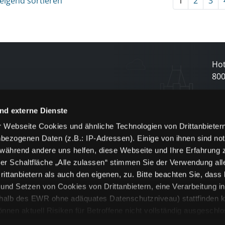
eigend sortieren
1
2
3
Hot
80
N
nd externe Dienste
 Webseite Cookies und ähnliche Technologien von Drittanbieter
und
bezogenen Daten (z.B.: IP-Adressen). Einige von ihnen sind not
j
 während andere uns helfen, diese Webseite und Ihre Erfahrung 
er Schaltfläche „Alle zulassen“ stimmen Sie der Verwendung all
ittanbietern als auch den eigenen, zu. Bitte beachten Sie, dass 
nd Setzen von Cookies von Drittanbietern, eine Verarbeitung i
rhalb des EWR ohne adäquates Datenschutzniveau) stattfinden k
n aktuell Risiken für Betroffene nicht vollständig ausgeschl
en
lche Cookies oder Dienste erfolgt nur, wenn Sie die jeweilige Ein