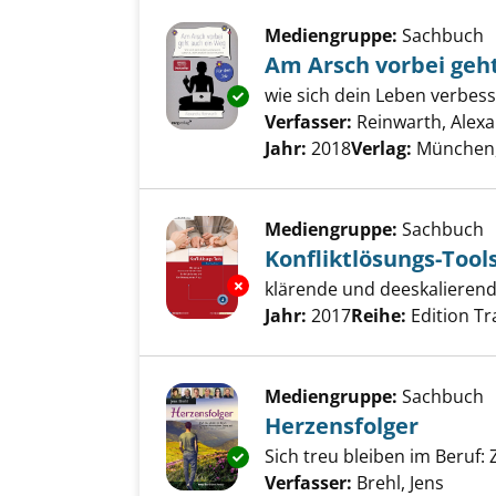
Mediengruppe:
Sachbuch
Am Arsch vorbei geh
wie sich dein Leben verbess
Exemplar-Details von Am Arsch
Verfasser:
Reinwarth, Alex
Jahr:
2018
Verlag:
München,
Mediengruppe:
Sachbuch
Konfliktlösungs-Tool
Exemplar-Details von Konflikt
klärende und deeskalieren
Suche nach diesem Verfass
Jahr:
2017
Reihe:
Edition Tr
Mediengruppe:
Sachbuch
Herzensfolger
Sich treu bleiben im Ber
Exemplar-Details von Herzensf
Verfasser:
Brehl, Jens
Suche