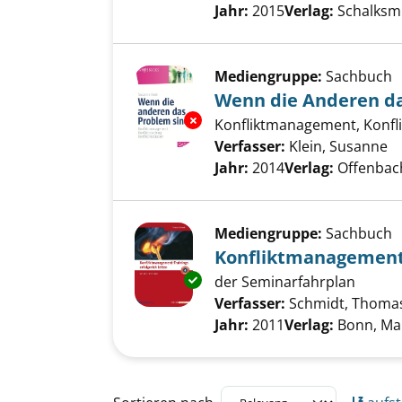
Jahr:
2015
Verlag:
Schalksm
Mediengruppe:
Sachbuch
Wenn die Anderen da
Exemplar-Details von Wenn di
Konfliktmanagement, Konfli
Verfasser:
Klein, Susanne
S
Jahr:
2014
Verlag:
Offenbach
Mediengruppe:
Sachbuch
Konfliktmanagement-T
Exemplar-Details von Konflikt
der Seminarfahrplan
Verfasser:
Schmidt, Thoma
Jahr:
2011
Verlag:
Bonn, Ma
Zu den Suchfiltern springen