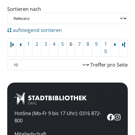
Zu den Suchfiltern springen
Sortieren nach
aufsteigend sortieren
1
2
3
4
5
6
7
8
9
1
Letz
0
Treffer pro Seite
Hotline (Mo-Fr 9 bis 17 Uhr): 0316 872-
800
Mitgliedschaft