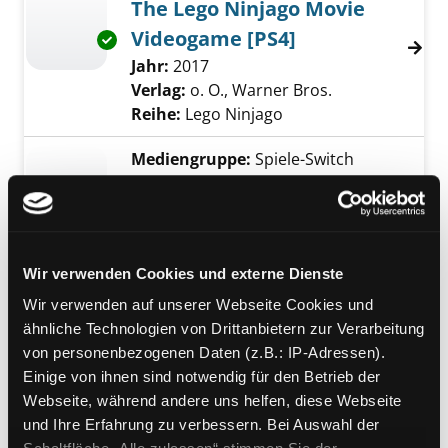
The Lego Ninjago Movie
Videogame [PS4]
Exemplar-Details von The Lego Ninjago Movi
Suche nach diesem Verfasser
Jahr:
2017
Verlag:
o. O., Warner Bros.
Reihe:
Lego Ninjago
Mediengruppe:
Spiele-Switch
The Lego Ninjago Movie
Videogame [Nintendo
Exemplar-Details von The Lego Ninjago Movi
Switch]
Suche nach diesem Verfasser
Jahr:
2017
Wir verwenden Cookies und externe Dienste
Verlag:
o. O., Warner Bros.
Wir verwenden auf unserer Webseite Cookies und
Reihe:
Lego Ninjago
ähnliche Technologien von Drittanbietern zur Verarbeitung
von personenbezogenen Daten (z.B.: IP-Adressen).
Mediengruppe:
Kinderbuch
Einige von ihnen sind notwendig für den Betrieb der
Meister der Elemente
Webseite, während andere uns helfen, diese Webseite
Suche nach diesem Verfasser
Jahr:
2015
Verlag:
München, Ameet
und Ihre Erfahrung zu verbessern. Bei Auswahl der
Exemplar-Details von Meister der Elemente 
Reihe:
LEGO Ninjago - masters of