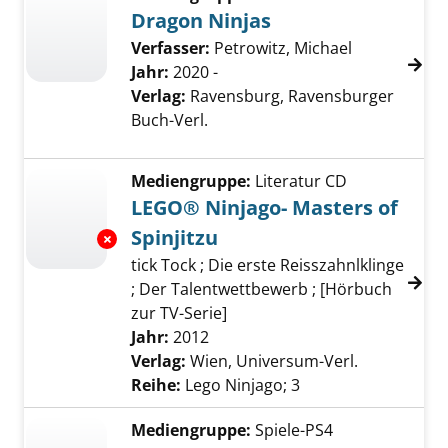
Dragon Ninjas
Verfasser:
Petrowitz, Michael
Jahr:
2020 -
Verlag:
Ravensburg, Ravensburger
Buch-Verl.
Mediengruppe:
Literatur CD
LEGO® Ninjago- Masters of
Spinjitzu
Exemplar-Details von LEGO® Ninjago- Masters
tick Tock ; Die erste Reisszahnlklinge
; Der Talentwettbewerb ; [Hörbuch
zur TV-Serie]
Suche nach diesem Verfasser
Jahr:
2012
Verlag:
Wien, Universum-Verl.
Reihe:
Lego Ninjago; 3
Mediengruppe:
Spiele-PS4