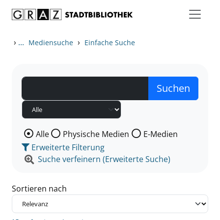
Zum Inhalt springen
Zu den Suchfiltern springen
Zur Trefferliste springen
›
...
›
Mediensuche
Einfache Suche
Wählen Sie die Medienart nach der Sie suchen wollen
Alle
Physische Medien
E-Medien
Erweiterte Filterung
Suche verfeinern (Erweiterte Suche)
Sortieren nach