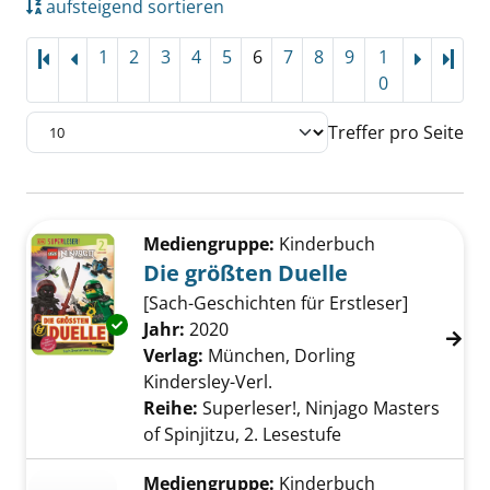
aufsteigend sortieren
1
2
3
4
5
6
7
8
9
1
Letz
0
Treffer pro Seite
Suchergebnis
Zu den Suchfiltern springen
Mediengruppe:
Kinderbuch
Die größten Duelle
[Sach-Geschichten für Erstleser]
Exemplar-Details von Die größten Duelle anz
Suche nach diesem Verfasser
Jahr:
2020
Verlag:
München, Dorling
Kindersley-Verl.
Reihe:
Superleser!, Ninjago Masters
of Spinjitzu, 2. Lesestufe
Mediengruppe:
Kinderbuch