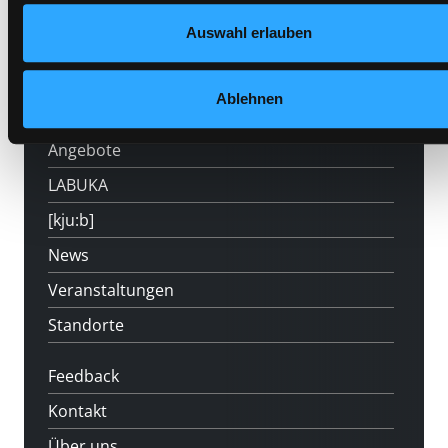
Auswahl erlauben
Hotline (Mo-Fr 9 bis 17 Uhr): 0316 872-
800
Ablehnen
Mitgliedschaft
Angebote
LABUKA
[kju:b]
News
Veranstaltungen
Standorte
Feedback
Kontakt
Über uns