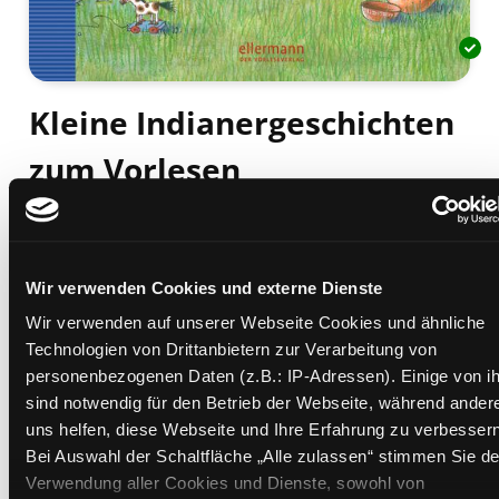
Kleine Indianergeschichten
zum Vorlesen
[ab 4 Jahren]
Mediengruppe:
Kinderbuch
Suche nach diesem Verfasser
Beschreibung ein-/ausblenden
Wir verwenden Cookies und externe Dienste
Wir verwenden auf unserer Webseite Cookies und ähnliche
Mehr Informationen ein-/ausblenden
Technologien von Drittanbietern zur Verarbeitung von
personenbezogenen Daten (z.B.: IP-Adressen). Einige von i
sind notwendig für den Betrieb der Webseite, während ander
Exemplare
uns helfen, diese Webseite und Ihre Erfahrung zu verbessern
Bei Auswahl der Schaltfläche „Alle zulassen“ stimmen Sie de
Zweigstelle:
Bücherbus
Verwendung aller Cookies und Dienste, sowohl von