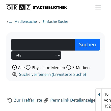
Zum Inhalt springen
Zur Detailanzeige springen
›
...
›
Mediensuche
Einfache Suche
Wählen Sie die Medienart nach der Sie suchen wollen
Alle
Physische Medien
E-Medien
Suche verfeinern (Erweiterte Suche)
10
Vorhe
Zur Trefferliste
Permalink Detailanzeige
vo
192