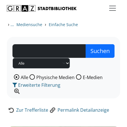
Zum Inhalt springen
Zur Detailanzeige springen
›
...
›
Mediensuche
Einfache Suche
Wählen Sie die Medienart nach der Sie suchen wollen
Alle
Physische Medien
E-Medien
Erweiterte Filterung
Zur Trefferliste
Permalink Detailanzeige