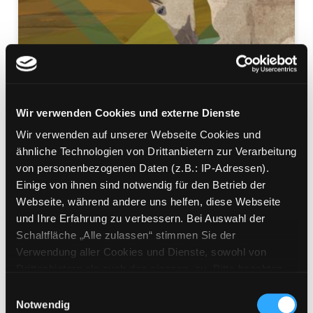
Wir verwenden Cookies und externe Dienste
Wir verwenden auf unserer Webseite Cookies und
ähnliche Technologien von Drittanbietern zur Verarbeitung
von personenbezogenen Daten (z.B.: IP-Adressen).
01.; Nacht über der Prärie
Einige von ihnen sind notwendig für den Betrieb der
Roman
Webseite, während andere uns helfen, diese Webseite
Mediengruppe:
Belletristik
und Ihre Erfahrung zu verbessern. Bei Auswahl der
Suche nach diesem Verfasser
Schaltfläche „Alle zulassen“ stimmen Sie der
Beschreibung ein-/ausblenden
Verwendung aller Cookies und Dienste, sowohl von
Drittanbietern als auch den eigenen, zu. Bitte beachten
Mehr Informationen ein-/ausblenden
Sie, dass bei Verwendung von Diensten und Setzen von
Einwilligungsauswahl
Cookies von Drittanbietern, eine Verarbeitung in
Notwendig