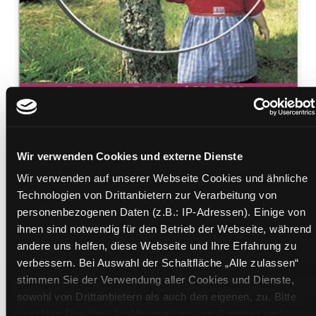
Zum
Wir verwenden Cookies und externe Dienste
Download
Schwedisch
Wir verwenden auf unserer Webseite Cookies und ähnliche
Technologien von Drittanbietern zur Verarbeitung von
Wort für Wort
personenbezogenen Daten (z.B.: IP-Adressen). Einige von
Mediengruppe:
eBook
ihnen sind notwendig für den Betrieb der Webseite, während
Verfasser:
Suche nach diesem Verfasser
Werner, Klaus
;
Daude, Karl-Axel
andere uns helfen, diese Webseite und Ihre Erfahrung zu
verbessern. Bei Auswahl der Schaltfläche „Alle zulassen“
Beschreibung ein-/ausblenden
stimmen Sie der Verwendung aller Cookies und Dienste,
sowohl von Drittanbietern als auch den eigenen, zu. Bitte
Mehr Informationen ein-/ausblenden
beachten Sie, dass bei Verwendung von Diensten und