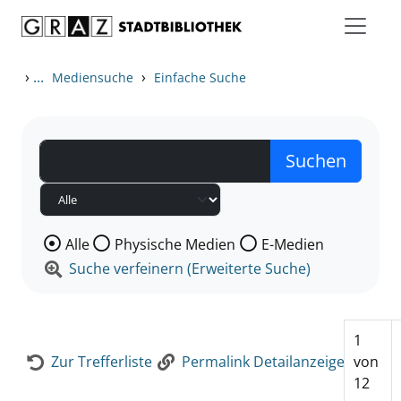
Zum Inhalt springen
Zur Detailanzeige springen
›
...
›
Mediensuche
Einfache Suche
Wählen Sie die Medienart nach der Sie suchen wollen
Alle
Physische Medien
E-Medien
Suche verfeinern (Erweiterte Suche)
1
Zur Trefferliste
Permalink Detailanzeige
von
12