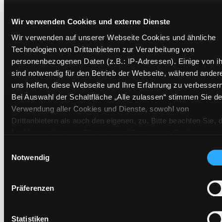
Exemplare
Wir verwenden Cookies und externe Dienste
Zweigstelle:
Ost - Schillerstraße
Wir verwenden auf unserer Webseite Cookies und ähnliche
Technologien von Drittanbietern zur Verarbeitung von
Signatur:
DR.G LAC
personenbezogenen Daten (z.B.: IP-Adressen). Einige von i
Standort 2:
Ausleihe
sind notwendig für den Betrieb der Webseite, während ander
Status:
Verfügbar
uns helfen, diese Webseite und Ihre Erfahrung zu verbessern
Vorbestellungen:
0
Bei Auswahl der Schaltfläche „Alle zulassen“ stimmen Sie de
Mediengruppe:
Belletristik
Verwendung aller Cookies und Dienste, sowohl von
Drittanbietern als auch den eigenen, zu. Bitte beachten Sie, 
Frist:
bei Verwendung von Diensten und Setzen von Cookies von
Barcode:
2306SB01657
Drittanbietern, eine Verarbeitung in unsicheren Drittländern
Einwilligungsauswahl
Standort 3:
(Länder außerhalb des EWR ohne adäquates
Notwendig
Datenschutzniveau) stattfinden kann. In diesem Zusammen
können aktuell Risiken für Betroffene nicht vollständig
Präferenzen
ausgeschlossen werden. Eine Verarbeitung durch solche
Zweigstelle:
West - Eggenberg
Cookies oder Dienste erfolgt nur, wenn Sie die jeweilige
Signatur:
DR.G LAC
Einwilligung erteilen („Auswahl erlauben“) oder auf die
Statistiken