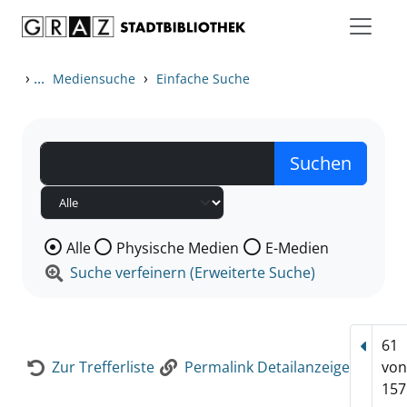
Zum Inhalt springen
Zur Detailanzeige springen
›
...
›
Mediensuche
Einfache Suche
Wählen Sie die Medienart nach der Sie suchen wollen
Alle
Physische Medien
E-Medien
Suche verfeinern (Erweiterte Suche)
61
Vorhe
Zur Trefferliste
Permalink Detailanzeige
vo
157