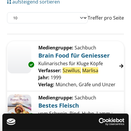
aufsteigend sortieren
Treffer pro Seite
Suchergebnis
Zu den Suchfiltern springen
Mediengruppe:
Sachbuch
Brain Food für Geniesser
Kulinarisches für Kluge Köpfe
Exemplar-Details von Brain Food für Geniess
Verfasser:
Szwillus,
Marlisa
Suche nach di
Jahr:
1999
Verlag:
München, Gräfe und Unzer
Mediengruppe:
Sachbuch
Bestes Fleisch
vom Schwein, Rind, Huhn, Lamm ;
Exemplar-Details von Bestes Fleisch anzeigen
[mehr als 100 Rezepte]
Verfasser:
Bühler, Rudolf
;
Szwillus,