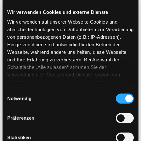
Marlisa
Suche nach diesem Verfasser
Jahr:
2016
Wir verwenden Cookies und externe Dienste
Verlag:
Potsdam, Ullmann
Wir verwenden auf unserer Webseite Cookies und
ähnliche Technologien von Drittanbietern zur Verarbeitung
Mediengruppe:
eBook
von personenbezogenen Daten (z.B.: IP-Adressen).
Sushi
Einige von ihnen sind notwendig für den Betrieb der
Verfasser:
Szwillus,
Marlisa
Suche nach di
Webseite, während andere uns helfen, diese Webseite
Jahr:
2012
und Ihre Erfahrung zu verbessern. Bei Auswahl der
Verlag:
München, Gräfe und Unzer
Schaltfläche „Alle zulassen“ stimmen Sie der
Reihe:
GU-Küchenratgeber
Verwendung aller Cookies und Dienste, sowohl von
Vorbestellbar:
Ja
Nein
Drittanbietern als auch den eigenen, zu. Bitte beachten
Voraussichtlich entliehen bis:
Sie, dass bei Verwendung von Diensten und Setzen von
Einwilligungsauswahl
Cookies von Drittanbietern, eine Verarbeitung in
Notwendig
Mediengruppe:
Sachbuch
unsicheren Drittländern (Länder außerhalb des EWR
Gesund essen bei Diabetes
ohne adäquates Datenschutzniveau) stattfinden kann. In
Präferenzen
Genussrezepte für Typ 2-Diabetiker
diesem Zusammenhang können aktuell Risiken für
Exemplar-Details von Gesund essen bei Diab
Suche nach diesem Verfasser
Jahr:
2007
Betroffene nicht vollständig ausgeschlossen werden.
Verlag:
München, Gräfe u. Unzer
Eine Verarbeitung durch solche Cookies oder Dienste
Statistiken