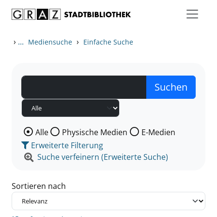
Zum Inhalt springen
Zu den Suchfiltern springen
Zur Trefferliste springen
›
...
›
Mediensuche
Einfache Suche
Wählen Sie die Medienart nach der Sie suchen wollen
Alle
Physische Medien
E-Medien
Erweiterte Filterung
Suche verfeinern (Erweiterte Suche)
Sortieren nach