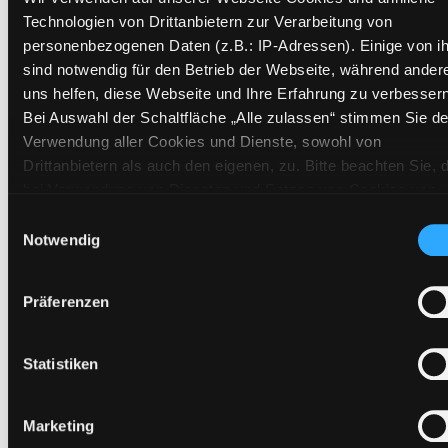
Technologien von Drittanbietern zur Verarbeitung von
personenbezogenen Daten (z.B.: IP-Adressen). Einige von i
sind notwendig für den Betrieb der Webseite, während ander
uns helfen, diese Webseite und Ihre Erfahrung zu verbessern
Bei Auswahl der Schaltfläche „Alle zulassen“ stimmen Sie de
Verwendung aller Cookies und Dienste, sowohl von
Drittanbietern als auch den eigenen, zu. Bitte beachten Sie, 
Musikinstrumente
bei Verwendung von Diensten und Setzen von Cookies von
Drittanbietern, eine Verarbeitung in unsicheren Drittländern
Einwilligungsauswahl
Für Kinder von 6 bis 11 Jahren
(Länder außerhalb des EWR ohne adäquates
Notwendig
Mediengruppe:
Themenpaket
Datenschutzniveau) stattfinden kann. In diesem Zusammen
Suche nach diesem Verfasser
können aktuell Risiken für Betroffene nicht vollständig
Beschreibung ein-/ausblenden
Präferenzen
ausgeschlossen werden. Eine Verarbeitung durch solche
Cookies oder Dienste erfolgt nur, wenn Sie die jeweilige
Mehr Informationen ein-/ausblenden
Einwilligung erteilen („Auswahl erlauben“) oder auf die
Statistiken
Schaltfläche „Alle zulassen“ klicken. Unter dem Punkt „Detai
zeigen“ finden Sie Erklärungen zu den verschiedenen Katego
Marketing
Exemplare
von Cookies und ähnlichen Technologien. Selbstverständlich