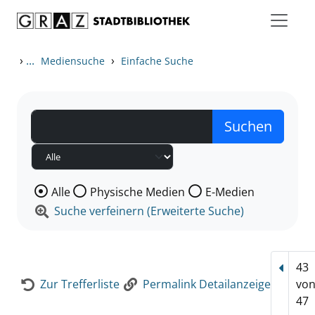
Zum Inhalt springen
Zur Detailanzeige springen
›
...
›
Mediensuche
Einfache Suche
Wählen Sie die Medienart nach der Sie suchen wollen
Alle
Physische Medien
E-Medien
Suche verfeinern (Erweiterte Suche)
43
Vorhe
Zur Trefferliste
Permalink Detailanzeige
vo
47