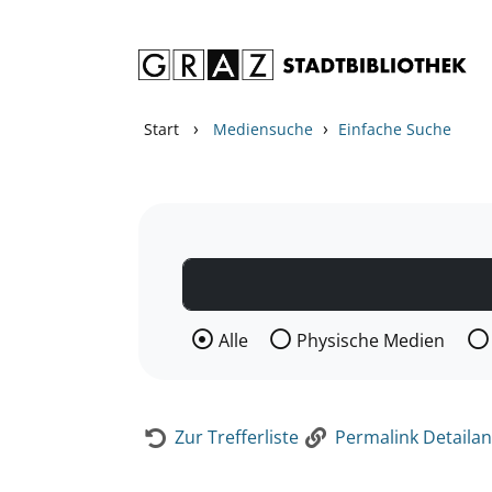
Zum Inhalt springen
Zur Detailanzeige springen
›
›
Start
Mediensuche
Einfache Suche
Wählen Sie die Medienart nach der Si
Alle
Physische Medien
Zur Trefferliste
Permalink Detailan