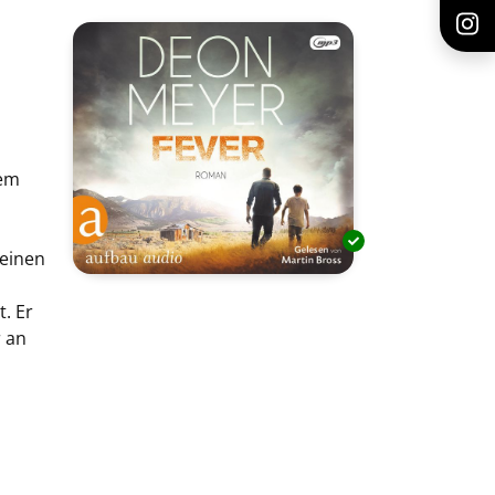
nem
 einen
. Er
r an