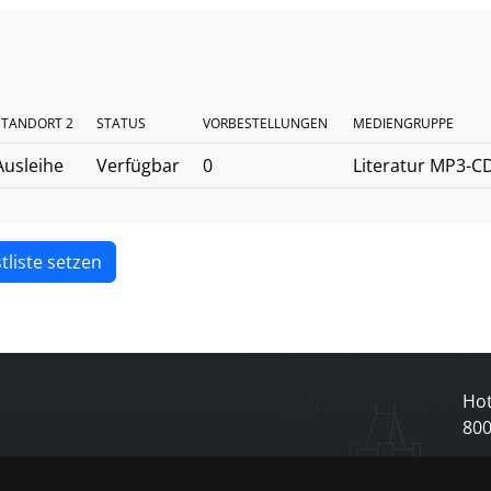
STANDORT 2
STATUS
VORBESTELLUNGEN
MEDIENGRUPPE
Ausleihe
Verfügbar
0
Literatur MP3-C
tliste setzen
Hot
80