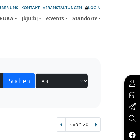
ÜBER UNS
KONTAKT
VERANSTALTUNGEN
LOGIN
BUKA
[kju:b]
e:vents
Standorte
3 von 20
Vorheriger Treffer
Nächster Treffer