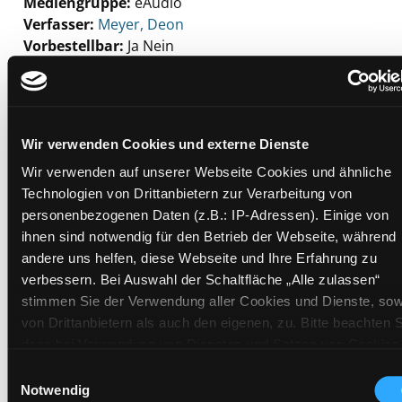
Mediengruppe:
eAudio
Verfasser:
Suche nach diesem Verfasser
Meyer, Deon
Vorbestellbar:
Ja
Nein
Voraussichtlich entliehen bis:
Beschreibung ein-/ausblenden
Wir verwenden Cookies und externe Dienste
Mehr Informationen ein-/ausblenden
Wir verwenden auf unserer Webseite Cookies und ähnliche
Technologien von Drittanbietern zur Verarbeitung von
personenbezogenen Daten (z.B.: IP-Adressen). Einige von
Exemplare
ihnen sind notwendig für den Betrieb der Webseite, während
andere uns helfen, diese Webseite und Ihre Erfahrung zu
Zweigstelle:
Bibliothek digital
verbessern. Bei Auswahl der Schaltfläche „Alle zulassen“
Signatur:
stimmen Sie der Verwendung aller Cookies und Dienste, sow
Standort 2:
von Drittanbietern als auch den eigenen, zu. Bitte beachten S
Status:
Zum Download
dass bei Verwendung von Diensten und Setzen von Cookies
von Drittanbietern, eine Verarbeitung in unsicheren Drittlände
Vorbestellungen:
0
Einwilligungsauswahl
(Länder außerhalb des EWR ohne adäquates
Notwendig
Mediengruppe:
eAudio