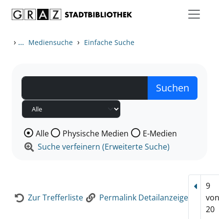
Zum Inhalt springen
Zur Detailanzeige springen
›
...
›
Mediensuche
Einfache Suche
Wählen Sie die Medienart nach der Sie suchen wollen
Alle
Physische Medien
E-Medien
Suche verfeinern (Erweiterte Suche)
9
Vorhe
Zur Trefferliste
Permalink Detailanzeige
vo
20