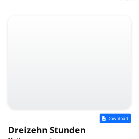
Zum
Download
Dreizehn Stunden